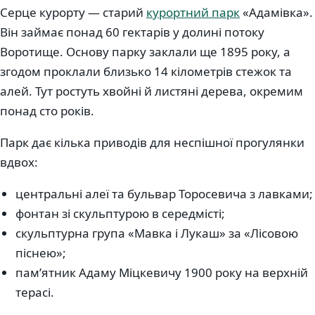
Серце курорту — старий
курортний парк
«Адамівка».
Він займає понад 60 гектарів у долині потоку
Воротище. Основу парку заклали ще 1895 року, а
згодом проклали близько 14 кілометрів стежок та
алей. Тут ростуть хвойні й листяні дерева, окремим
понад сто років.
Парк дає кілька приводів для неспішної прогулянки
вдвох:
центральні алеї та бульвар Торосевича з лавками;
фонтан зі скульптурою в середмісті;
скульптурна група «Мавка і Лукаш» за «Лісовою
піснею»;
пам’ятник Адаму Міцкевичу 1900 року на верхній
терасі.