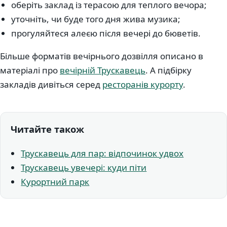
оберіть заклад із терасою для теплого вечора;
уточніть, чи буде того дня жива музика;
прогуляйтеся алеєю після вечері до бюветів.
Більше форматів вечірнього дозвілля описано в
матеріалі про
вечірній Трускавець
. А підбірку
закладів дивіться серед
ресторанів курорту
.
Читайте також
Трускавець для пар: відпочинок удвох
Трускавець увечері: куди піти
Курортний парк