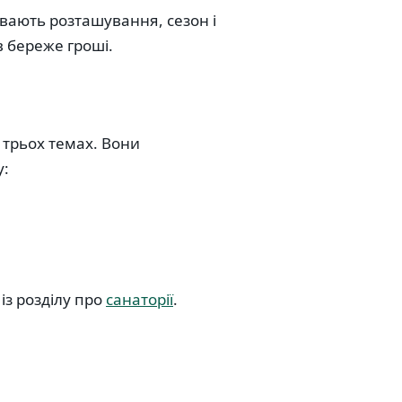
ивають розташування, сезон і
в бережe гроші.
 трьох темах. Вони
у:
із розділу про
санаторії
.