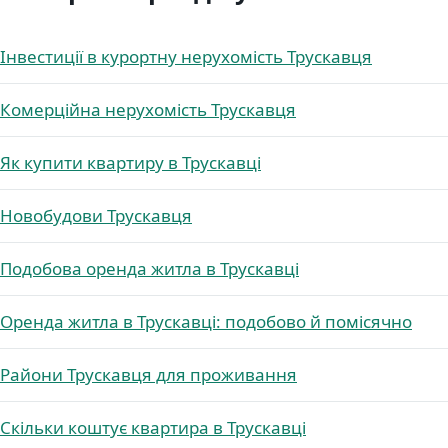
Інвестиції в курортну нерухомість Трускавця
Комерційна нерухомість Трускавця
Як купити квартиру в Трускавці
Новобудови Трускавця
Подобова оренда житла в Трускавці
Оренда житла в Трускавці: подобово й помісячно
Райони Трускавця для проживання
Скільки коштує квартира в Трускавці