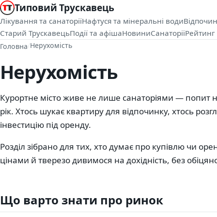
Типовий Трускавець
Лікування та санаторії
Нафтуся та мінеральні води
Відпочин
Старий Трускавець
Події та афіша
Новини
Санаторії
Рейтинг 
/
Нерухомість
Головна
Нерухомість
Курортне місто живе не лише санаторіями — попит н
рік. Хтось шукає квартиру для відпочинку, хтось розг
інвестицію під оренду.
Розділ зібрано для тих, хто думає про купівлю чи оре
цінами й тверезо дивимося на дохідність, без обіцян
Що варто знати про ринок