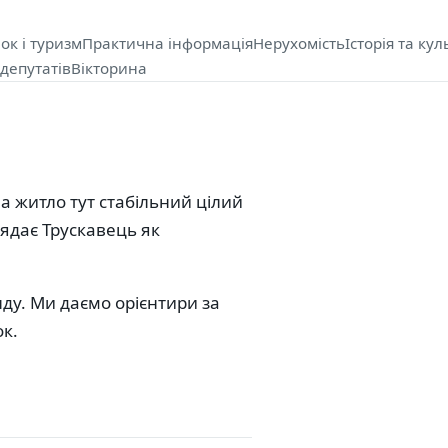
ок і туризм
Практична інформація
Нерухомість
Історія та кул
депутатів
Вікторина
а житло тут стабільний цілий
лядає Трускавець як
нду. Ми даємо орієнтири за
ок.