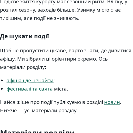
Подієве життя курорту має сезонний ритм. Влітку, у
розпал сезону, заходів більше. Узимку місто стає
тихішим, але події не зникають.
Де шукати події
Щоб не пропустити цікаве, варто знати, де дивитися
афішу. Ми зібрали ці орієнтири окремо. Ось
матеріали розділу:
афіша і де її знайти
;
фестивалі та свята
міста.
Найсвіжіше про події публікуємо в розділі
новин
.
Нижче — усі матеріали розділу.
Матеріали розділу