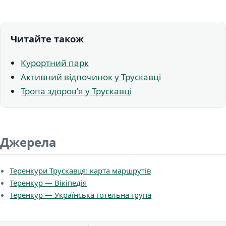
Читайте також
Курортний парк
Активний відпочинок у Трускавці
Тропа здоровʼя у Трускавці
Джерела
Теренкури Трускавця: карта маршрутів
Теренкур — Вікіпедія
Теренкур — Українська готельна група