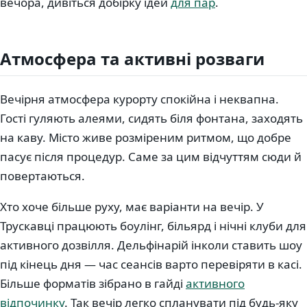
вечора, дивіться добірку ідей
для пар
.
Атмосфера та активні розваги
Вечірня атмосфера курорту спокійна і неквапна.
Гості гуляють алеями, сидять біля фонтана, заходять
на каву. Місто живе розміреним ритмом, що добре
пасує після процедур. Саме за цим відчуттям сюди й
повертаються.
Хто хоче більше руху, має варіанти на вечір. У
Трускавці працюють боулінг, більярд і нічні клуби для
активного дозвілля. Дельфінарій інколи ставить шоу
під кінець дня — час сеансів варто перевіряти в касі.
Більше форматів зібрано в гайді
активного
відпочинку
. Так вечір легко спланувати під будь-яку