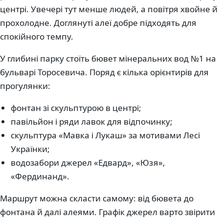
центрі. Увечері тут менше людей, а повітря хвойне й
прохолодне. Доглянуті алеї добре підходять для
спокійного темпу.
У глибині парку стоїть бювет мінеральних вод №1 на
бульварі Торосевича. Поряд є кілька орієнтирів для
прогулянки:
фонтан зі скульптурою в центрі;
павільйон і ряди лавок для відпочинку;
скульптура «Мавка і Лукаш» за мотивами Лесі
Українки;
водозабори джерел «Едвард», «Юзя»,
«Фердинанд».
Маршрут можна скласти самому: від бювета до
фонтана й далі алеями. Графік джерел варто звірити