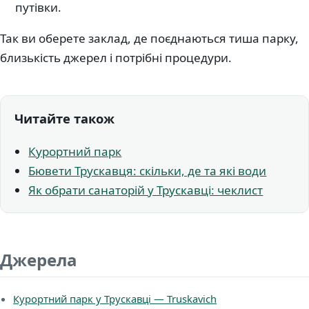
путівки.
Так ви оберете заклад, де поєднаються тиша парку,
близькість джерел і потрібні процедури.
Читайте також
Курортний парк
Бювети Трускавця: скільки, де та які води
Як обрати санаторій у Трускавці: чеклист
Джерела
Курортний парк у Трускавці — Truskavich