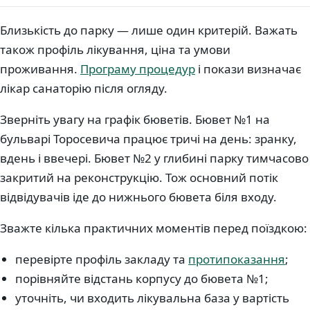
Близькість до парку — лише один критерій. Важать
також профіль лікування, ціна та умови
проживання.
Програму процедур
і покази визначає
лікар санаторію після огляду.
Зверніть увагу на графік бюветів. Бювет №1 на
бульварі Торосевича працює тричі на день: зранку,
вдень і ввечері. Бювет №2 у глибині парку тимчасово
закритий на реконструкцію. Тож основний потік
відвідувачів іде до нижнього бювета біля входу.
Зважте кілька практичних моментів перед поїздкою:
перевірте профіль закладу та
протипоказання
;
порівняйте відстань корпусу до бювета №1;
уточніть, чи входить лікувальна база у вартість