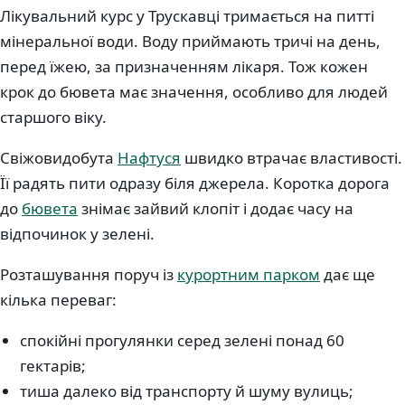
Лікувальний курс у Трускавці тримається на питті
мінеральної води. Воду приймають тричі на день,
перед їжею, за призначенням лікаря. Тож кожен
крок до бювета має значення, особливо для людей
старшого віку.
Свіжовидобута
Нафтуся
швидко втрачає властивості.
Її радять пити одразу біля джерела. Коротка дорога
до
бювета
знімає зайвий клопіт і додає часу на
відпочинок у зелені.
Розташування поруч із
курортним парком
дає ще
кілька переваг:
спокійні прогулянки серед зелені понад 60
гектарів;
тиша далеко від транспорту й шуму вулиць;