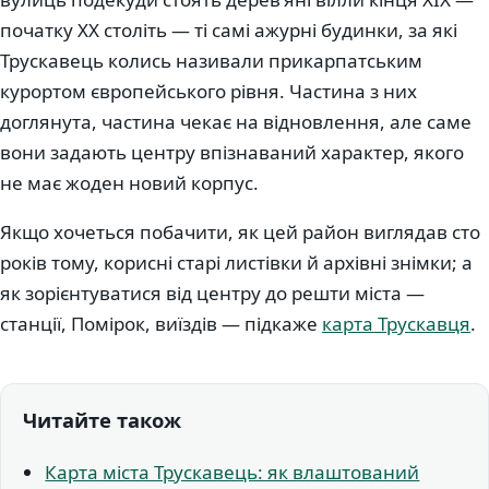
початку XX століть — ті самі ажурні будинки, за які
Трускавець колись називали прикарпатським
курортом європейського рівня. Частина з них
доглянута, частина чекає на відновлення, але саме
вони задають центру впізнаваний характер, якого
не має жоден новий корпус.
Якщо хочеться побачити, як цей район виглядав сто
років тому, корисні старі листівки й архівні знімки; а
як зорієнтуватися від центру до решти міста —
станції, Помірок, виїздів — підкаже
карта Трускавця
.
Читайте також
Карта міста Трускавець: як влаштований