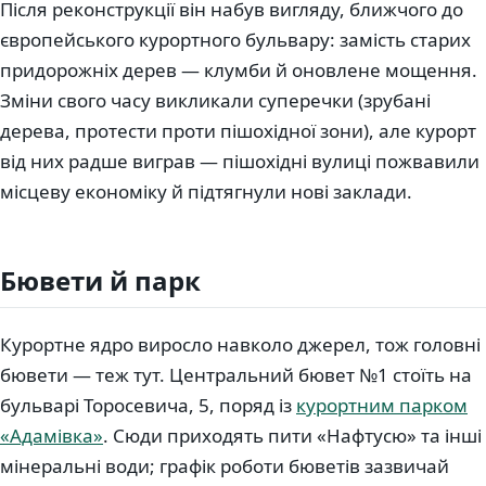
Після реконструкції він набув вигляду, ближчого до
європейського курортного бульвару: замість старих
придорожніх дерев — клумби й оновлене мощення.
Зміни свого часу викликали суперечки (зрубані
дерева, протести проти пішохідної зони), але курорт
від них радше виграв — пішохідні вулиці пожвавили
місцеву економіку й підтягнули нові заклади.
Бювети й парк
Курортне ядро виросло навколо джерел, тож головні
бювети — теж тут. Центральний бювет №1 стоїть на
бульварі Торосевича, 5, поряд із
курортним парком
«Адамівка»
. Сюди приходять пити «Нафтусю» та інші
мінеральні води; графік роботи бюветів зазвичай