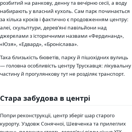
розбитий на ранкову, денну та вечірню сесії, а воду
набирають у власний кухоль. Сам парк починається
за кілька кроків і фактично є продовженням центру:
алеї, скульптури, дерев’яні павільйони над
джерелами з історичними назвами «Фердинанд»,
«Юзя», «Едвард», «Броніслава».
Така близькість бюветів, парку й пішохідних вулиць
— головна особливість центру Трускавця: лікувальну
частину й прогулянкову тут не розділяє транспорт.
Стара забудова в центрі
Попри реконструкції, центр зберіг шар старого
курорту. Уздовж Сонячної, Шевченка та прилеглих
вулиць подекуди стоять дерев’яні вілли кінця XIX —