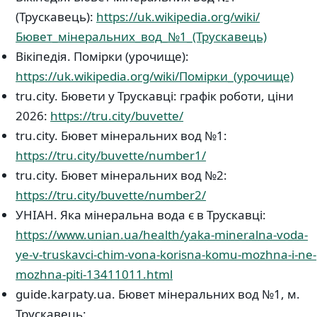
(Трускавець):
https://uk.wikipedia.org/wiki/
Бювет_мінеральних_вод_№1_(Трускавець)
Вікіпедія. Помірки (урочище):
https://uk.wikipedia.org/wiki/Помірки_(урочище)
tru.city. Бювети у Трускавці: графік роботи, ціни
2026:
https://tru.city/buvette/
tru.city. Бювет мінеральних вод №1:
https://tru.city/buvette/number1/
tru.city. Бювет мінеральних вод №2:
https://tru.city/buvette/number2/
УНІАН. Яка мінеральна вода є в Трускавці:
https://www.unian.ua/health/yaka-mineralna-voda-
ye-v-truskavci-chim-vona-korisna-komu-mozhna-i-ne-
mozhna-piti-13411011.html
guide.karpaty.ua. Бювет мінеральних вод №1, м.
Трускавець: