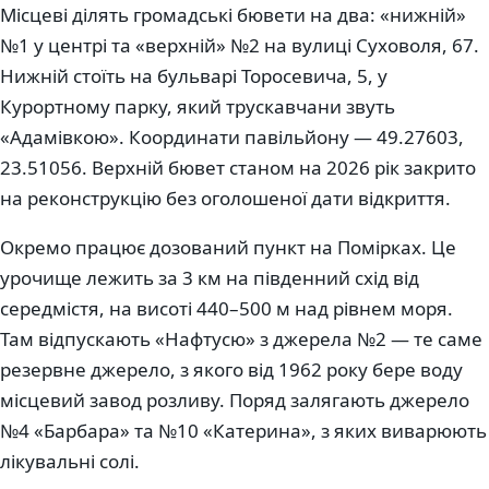
Місцеві ділять громадські бювети на два: «нижній»
№1 у центрі та «верхній» №2 на вулиці Суховоля, 67.
Нижній стоїть на бульварі Торосевича, 5, у
Курортному парку, який трускавчани звуть
«Адамівкою». Координати павільйону — 49.27603,
23.51056. Верхній бювет станом на 2026 рік закрито
на реконструкцію без оголошеної дати відкриття.
Окремо працює дозований пункт на Помірках. Це
урочище лежить за 3 км на південний схід від
середмістя, на висоті 440–500 м над рівнем моря.
Там відпускають «Нафтусю» з джерела №2 — те саме
резервне джерело, з якого від 1962 року бере воду
місцевий завод розливу. Поряд залягають джерело
№4 «Барбара» та №10 «Катерина», з яких виварюють
лікувальні солі.