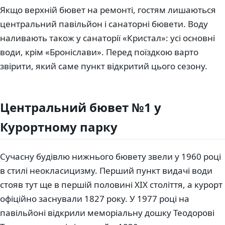
Якщо верхній бювет на ремонті, гостям лишаються
центральний павільйон і санаторні бювети. Воду
наливають також у санаторії «Кристал»: усі основні
води, крім «Броніслави». Перед поїздкою варто
звірити, який саме пункт відкритий цього сезону.
Центральний бювет №1 у
Курортному парку
Сучасну будівлю нижнього бювету звели у 1960 році
в стилі неокласицизму. Перший пункт видачі води
стояв тут ще в першій половині XIX століття, а курорт
офіційно заснували 1827 року. У 1977 році на
павільйоні відкрили меморіальну дошку Теодорові