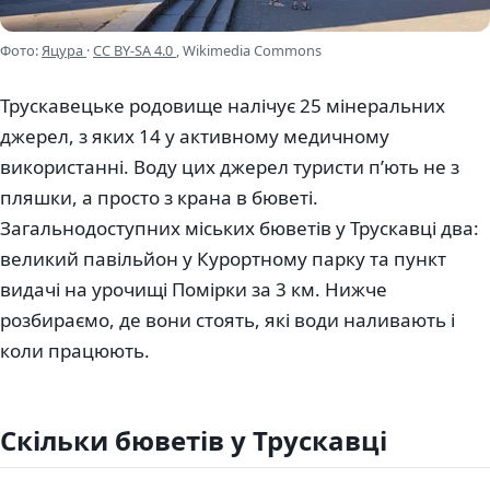
Фото:
Яцура
·
CC BY-SA 4.0
, Wikimedia Commons
Трускавецьке родовище налічує 25 мінеральних
джерел, з яких 14 у активному медичному
використанні. Воду цих джерел туристи п’ють не з
пляшки, а просто з крана в бюветі.
Загальнодоступних міських бюветів у Трускавці два:
великий павільйон у Курортному парку та пункт
видачі на урочищі Помірки за 3 км. Нижче
розбираємо, де вони стоять, які води наливають і
коли працюють.
Скільки бюветів у Трускавці