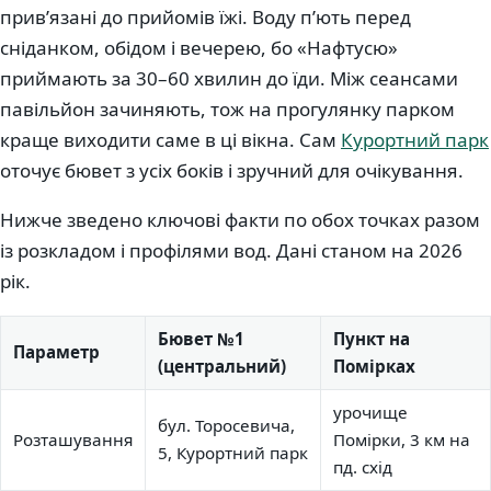
прив’язані до прийомів їжі. Воду п’ють перед
сніданком, обідом і вечерею, бо «Нафтусю»
приймають за 30–60 хвилин до їди. Між сеансами
павільйон зачиняють, тож на прогулянку парком
краще виходити саме в ці вікна. Сам
Курортний парк
оточує бювет з усіх боків і зручний для очікування.
Нижче зведено ключові факти по обох точках разом
із розкладом і профілями вод. Дані станом на 2026
рік.
Бювет №1
Пункт на
Параметр
(центральний)
Помірках
урочище
бул. Торосевича,
Розташування
Помірки, 3 км на
5, Курортний парк
пд. схід