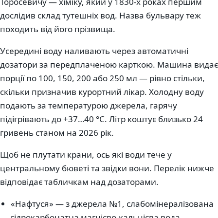
Торосевичу — хіміку, який у 1830-х роках першим
дослідив склад тутешніх вод. Назва бульвару теж
походить від його прізвища.
Усередині воду наливають через автоматичні
дозатори за передплаченою карткою. Машина видає
порції по 100, 150, 200 або 250 мл — рівно стільки,
скільки призначив курортний лікар. Холодну воду
подають за температурою джерела, гарячу
підігрівають до +37…40 °C. Літр коштує близько 24
гривень станом на 2026 рік.
Щоб не плутати крани, ось які води тече у
центральному бюветі та звідки вони. Перелік нижче
відповідає табличкам над дозаторами.
«Нафтуся» — з джерела №1, слабомінералізована
гідрокарбонатна магнієво-кальцієва вода.