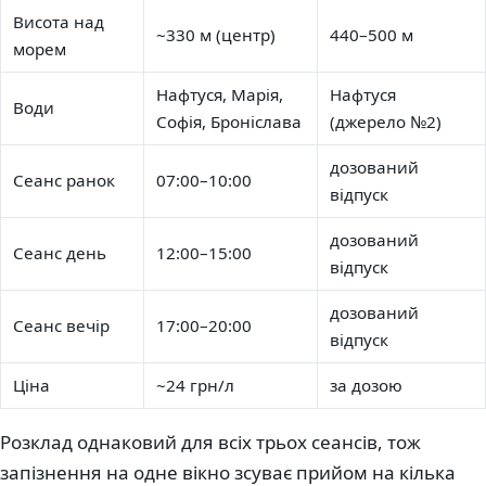
Висота над
~330 м (центр)
440–500 м
морем
Нафтуся, Марія,
Нафтуся
Води
Софія, Броніслава
(джерело №2)
дозований
Сеанс ранок
07:00–10:00
відпуск
дозований
Сеанс день
12:00–15:00
відпуск
дозований
Сеанс вечір
17:00–20:00
відпуск
Ціна
~24 грн/л
за дозою
Розклад однаковий для всіх трьох сеансів, тож
запізнення на одне вікно зсуває прийом на кілька