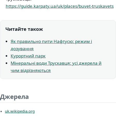
https://guide.karpaty.ua/uk/places/buvet-truskavets
Читайте також
Як правильно пити Нафтусю: режим і
дозування
Курортний парк
Мінеральні води Трускавця: усі джерела й
чим відрізняються
Джерела
uk.wikipedia.org