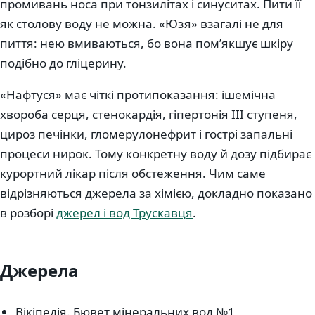
промивань носа при тонзилітах і синуситах. Пити її
як столову воду не можна. «Юзя» взагалі не для
пиття: нею вмиваються, бо вона пом’якшує шкіру
подібно до гліцерину.
«Нафтуся» має чіткі протипоказання: ішемічна
хвороба серця, стенокардія, гіпертонія III ступеня,
цироз печінки, гломерулонефрит і гострі запальні
процеси нирок. Тому конкретну воду й дозу підбирає
курортний лікар після обстеження. Чим саме
відрізняються джерела за хімією, докладно показано
в розборі
джерел і вод Трускавця
.
Джерела
Вікіпедія. Бювет мінеральних вод №1