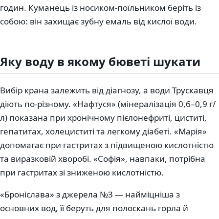
годин. Куманець із носиком-поїльником беріть із
собою: він захищає зубну емаль від кислої води.
Яку воду в якому бюветі шукати
Вибір крана залежить від діагнозу, а води Трускавця
діють по-різному. «Нафтуся» (мінералізація 0,6–0,9 г/
л) показана при хронічному пієлонефриті, циститі,
гепатитах, холециститі та легкому діабеті. «Марія»
допомагає при гастритах з підвищеною кислотністю
та виразковій хворобі. «Софія», навпаки, потрібна
при гастритах зі зниженою кислотністю.
«Броніслава» з джерела №3 — найміцніша з
основних вод, її беруть для полоскань горла й