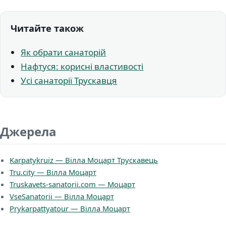
Читайте також
Як обрати санаторій
Нафтуся: корисні властивості
Усі санаторії Трускавця
Джерела
Karpatykruiz — Вілла Моцарт Трускавець
Tru.city — Вілла Моцарт
Truskavets-sanatorii.com — Моцарт
VseSanatorii — Вілла Моцарт
Prykarpattyatour — Вілла Моцарт