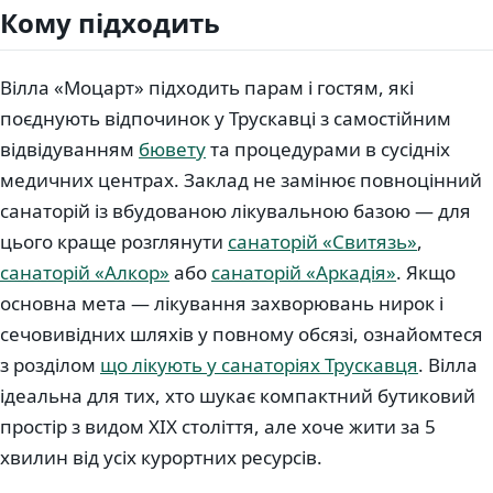
Кому підходить
Вілла «Моцарт» підходить парам і гостям, які
поєднують відпочинок у Трускавці з самостійним
відвідуванням
бювету
та процедурами в сусідніх
медичних центрах. Заклад не замінює повноцінний
санаторій із вбудованою лікувальною базою — для
цього краще розглянути
санаторій «Свитязь»
,
санаторій «Алкор»
або
санаторій «Аркадія»
. Якщо
основна мета — лікування захворювань нирок і
сечовивідних шляхів у повному обсязі, ознайомтеся
з розділом
що лікують у санаторіях Трускавця
. Вілла
ідеальна для тих, хто шукає компактний бутиковий
простір з видом XIX століття, але хоче жити за 5
хвилин від усіх курортних ресурсів.