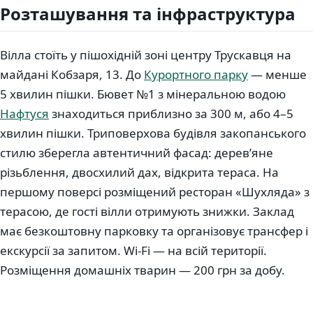
Розташування та інфраструктура
Вілла стоїть у пішохідній зоні центру Трускавця на
майдані Кобзаря, 13. До
Курортного парку
— менше
5 хвилин пішки. Бювет №1 з мінеральною водою
Нафтуся
знаходиться приблизно за 300 м, або 4–5
хвилин пішки. Триповерхова будівля закопанського
стилю зберегла автентичний фасад: дерев’яне
різьблення, двосхилий дах, відкрита тераса. На
першому поверсі розміщений ресторан «Шухляда» з
терасою, де гості вілли отримують знижки. Заклад
має безкоштовну парковку та організовує трансфер і
екскурсії за запитом. Wi-Fi — на всій території.
Розміщення домашніх тварин — 200 грн за добу.