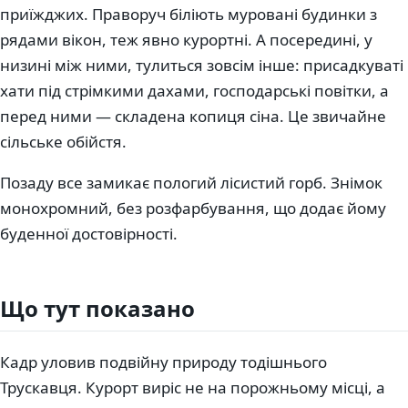
приїжджих. Праворуч біліють муровані будинки з
рядами вікон, теж явно курортні. А посередині, у
низині між ними, тулиться зовсім інше: присадкуваті
хати під стрімкими дахами, господарські повітки, а
перед ними — складена копиця сіна. Це звичайне
сільське обійстя.
Позаду все замикає пологий лісистий горб. Знімок
монохромний, без розфарбування, що додає йому
буденної достовірності.
Що тут показано
Кадр уловив подвійну природу тодішнього
Трускавця. Курорт виріс не на порожньому місці, а