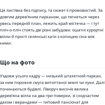
Ця листівка без підпису, та сюжет її промовистий. За
довгим дерев’яним парканом, що тягнеться через
увесь передній план, лежить край містечка — і тут
пліч-о-пліч стоять дві різні забудови: ошатні курортні
вілли й прості селянські хати з копицею сіна між
ними.
Що на фото
Уздовж усього кадру — низький штахетний паркан,
за ним порожня смуга витоптаної землі чи луки. Далі
починаються будівлі. Ліворуч височіє велика
дерев’яна вілла на два-три поверхи, зі сходчастим
дахом і верандами — типовий пансіонат для