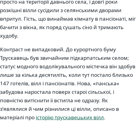
просто на території давнього села, і довгі роки
розкішні вілли сусідили з селянськими дворами
впритул. Гість, що винаймав кімнату в пансіонаті, міг
бачити з вікна, як поряд сушать сіно й тримають
худобу.
Контраст не випадковий. До курортного буму
Трускавець був звичайним підкарпатським селом;
статус модного водолікувального містечка він здобув
лише за кілька десятиліть, коли тут постало близько
147 готелів, вілл і пансіонатів. Нова, «панська»
забудова наростала поверх старої сільської, і
повністю витіснити її встигла не одразу. Як
з’являлися й чим різнилися ці вілли, описано в
матеріалі про
історію трускавецьких вілл
.