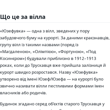
Що це за вілла
«Юзефувка» — одна з вілл, зведених у пору
забудовчого буму на курорті. За даними краєзнавців,
групу вілл із такими назвами (поряд із
«Магдаленою», «Олімпією», «Фортуною», «Под
Косинєром») будували приблизно в 1912–1913
роках, коли до Трускавця вже прийшла залізниця й
курорт швидко розростався. Назву «Юзефувка»
утворено від імені Юзеф/Юзефа — на курорті було
звично називати вілли пестливими формами імен
власників або родичів.
Будинок згадано серед об’єктів старого Трускавця у