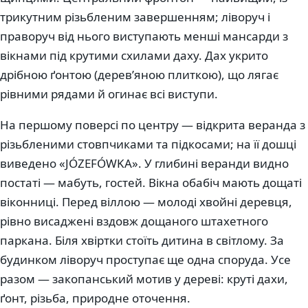
трикутним різьбленим завершенням; ліворуч і
праворуч від нього виступають менші мансарди з
вікнами під крутими схилами даху. Дах укрито
дрібною ґонтою (дерев’яною плиткою), що лягає
рівними рядами й огинає всі виступи.
На першому поверсі по центру — відкрита веранда з
різьбленими стовпчиками та підкосами; на її дошці
виведено «JÓZEFÓWKA». У глибині веранди видно
постаті — мабуть, гостей. Вікна обабіч мають дощаті
віконниці. Перед віллою — молоді хвойні деревця,
рівно висаджені вздовж дощаного штахетного
паркана. Біля хвіртки стоїть дитина в світлому. За
будинком ліворуч проступає ще одна споруда. Усе
разом — закопанський мотив у дереві: круті дахи,
ґонт, різьба, природне оточення.