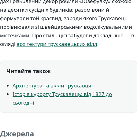
дах і різьблений декор робили «Юзефувку» схожою
на десятки сусідніх будинків; разом вони й
формували той краєвид, заради якого Трускавець
порівнювали зі швейцарськими водолікувальними
містечками. Про стиль цієї забудови докладніше — в
огляді
архітектури трускавецьких вілл
.
Читайте також
Архітектура та вілли Трускавця
Історія курорту Трускавець: від 1827 до
сьогодні
Джерела