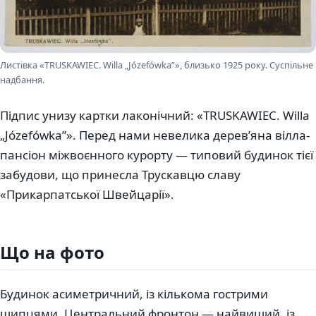
Листівка «TRUSKAWIEC. Willa „Józefówka”», близько 1925 року. Суспільне
надбання.
Підпис унизу картки лаконічний: «TRUSKAWIEC. Willa
„Józefówka”». Перед нами невелика дерев’яна вілла-
пансіон міжвоєнного курорту — типовий будинок тієї
забудови, що принесла Трускавцю славу
«Прикарпатської Швейцарії».
Що на фото
Будинок асиметричний, із кількома гострими
щипцями. Центральний фронтон — найвищий, із