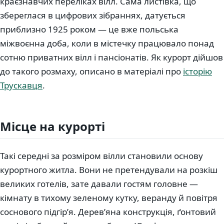
краєзнавчих переліках вілл. Сама листівка, що
збереглася в цифрових зібраннях, датується
приблизно 1925 роком — це вже польська
міжвоєнна доба, коли в містечку працювало понад
сотню приватних вілл і пансіонатів. Як курорт дійшов
до такого розмаху, описано в матеріалі про
історію
Трускавця
.
Місце на курорті
Такі середні за розміром вілли становили основу
курортного житла. Вони не претендували на розкіш
великих готелів, зате давали гостям головне —
кімнату в тихому зеленому кутку, веранду й повітря
соснового підгір’я. Дерев’яна конструкція, ґонтовий