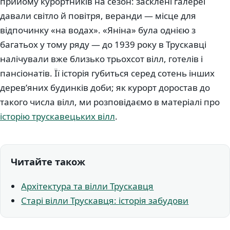
прийому курортників на сезон: засклені галереї
давали світло й повітря, веранди — місце для
відпочинку «на водах». «Яніна» була однією з
багатьох у тому ряду — до 1939 року в Трускавці
налічували вже близько трьохсот вілл, готелів і
пансіонатів. Її історія губиться серед сотень інших
дерев’яних будинків доби; як курорт доростав до
такого числа вілл, ми розповідаємо в матеріалі про
історію трускавецьких вілл
.
Читайте також
Архітектура та вілли Трускавця
Старі вілли Трускавця: історія забудови