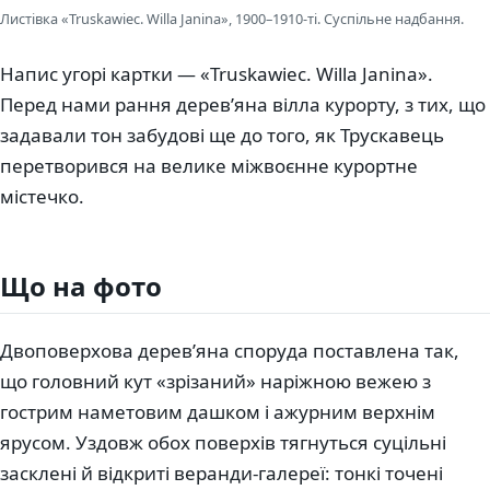
Листівка «Truskawiec. Willa Janina», 1900–1910-ті. Суспільне надбання.
Напис угорі картки — «Truskawiec. Willa Janina».
Перед нами рання дерев’яна вілла курорту, з тих, що
задавали тон забудові ще до того, як Трускавець
перетворився на велике міжвоєнне курортне
містечко.
Що на фото
Двоповерхова дерев’яна споруда поставлена так,
що головний кут «зрізаний» наріжною вежею з
гострим наметовим дашком і ажурним верхнім
ярусом. Уздовж обох поверхів тягнуться суцільні
засклені й відкриті веранди-галереї: тонкі точені