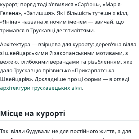
курорт; поряд тоді з’явилися «Сар’юш», «Марія-
Гелена», «Затишшя». Як і більшість тутешніх вілл,
«Яніна» названа жіночим іменем — звичай, що
тримався в Трускавці десятиліттями.
Архітектура — взірцева для курорту: дерев’яна вілла
зі швейцарськими й закопанськими мотивами, з
вежею, глибокими верандами та різьбленням, яке
дало Трускавцю прізвисько «Прикарпатська
Швейцарія». Докладніше про ці форми — в огляді
архітектури трускавецьких вілл
.
Місце на курорті
Такі вілли будували не для постійного життя, а для