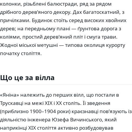
колонки, різьблені балюстради, ряд за рядом
дрібного дерев’яного декору. Дах багатоскатний, з
причілками. Будинок стоїть серед високих хвойних
дерев; на передньому плані — ґрунтова дорога з
коліями, простий дерев’яний пліт і смуга трави.
Жодної міської метушні — типова околиця курорту
початку століття.
Що це за вілла
«Яніна» належить до перших вілл, що постали в
Трускавці на межі XIX і XX століть. Її зведення
(приблизно 1900–1904 роки) краєзнавці пов’язують із
діяльністю інженера Юзефа Вичинського, який
наприкінці XIX століття активно розбудовував