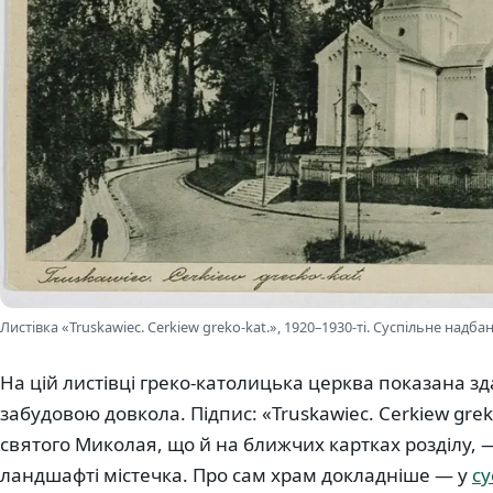
Листівка «Truskawiec. Cerkiew greko-kat.», 1920–1930-ті. Суспільне надба
На цій листівці греко-католицька церква показана зд
забудовою довкола. Підпис: «Truskawiec. Cerkiew grek
святого Миколая, що й на ближчих картках розділу, — 
ландшафті містечка. Про сам храм докладніше — у
су