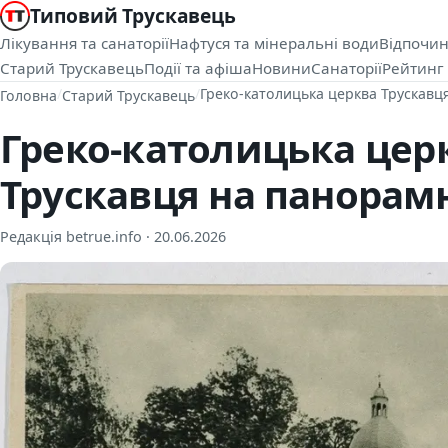
Типовий Трускавець
Лікування та санаторії
Нафтуся та мінеральні води
Відпочин
Старий Трускавець
Події та афіша
Новини
Санаторії
Рейтинг 
/
/
Греко-католицька церква Трускавц
Головна
Старий Трускавець
Греко-католицька цер
Трускавця на панорамн
Редакція betrue.info ·
20.06.2026