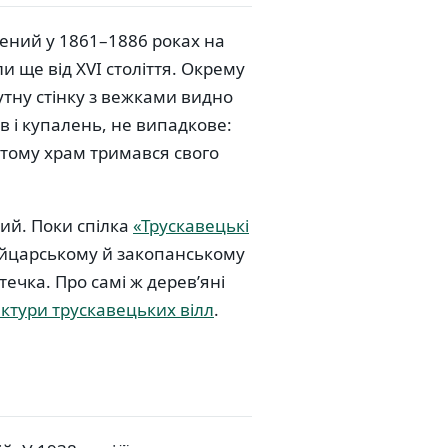
ений у 1861–1886 роках на
ли ще від XVI століття. Окрему
утну стінку з вежками видно
в і купалень, не випадкове:
тому храм тримався свого
тий. Поки спілка
«Трускавецькі
йцарському й закопанському
ечка. Про самі ж дерев’яні
ектури трускавецьких вілл
.