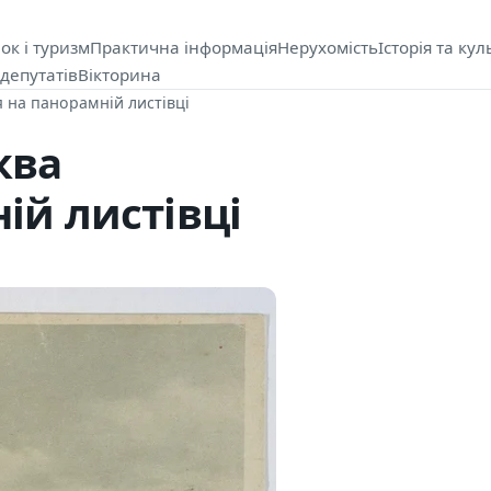
ок і туризм
Практична інформація
Нерухомість
Історія та кул
депутатів
Вікторина
я на панорамній листівці
ква
ій листівці