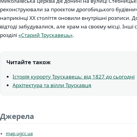
Миколаївська церква діє донині на вулиці Стебницькій
реконструювали за проєктом дрогобицького будівни
наприкінці XX століття оновили внутрішні розписи. До
відтоді забудувалися, але храм на своєму місці. Інші с
розділі
«Старий Трускавець»
.
Читайте також
Історія курорту Трускавець: від 1827 до сьогодні
Архітектура та вілли Трускавця
Джерела
map.ugcc.ua