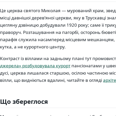
Це церква святого Миколая — мурований храм, звед
місці давнішої дерев’яної церкви, яку в Трускавці зна
цегляну дзвіницю добудували 1920 року; саме її трик
праворуч. Розташування на пагорбі, осторонь бюветі
парафія служила насамперед місцевим мешканцям, 
кутка, а не курортного центру.
Контраст із віллами на задньому плані тут промовис
джерела» розбудовувала курорт
пансіонатами у шве
дусі, церква лишалася старшою, осілою частиною міст
вілли, що видніються вдалині, читайте в огляді
архіт
Що збереглося