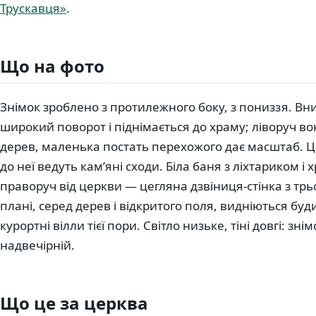
Трускавця»
.
Що на фото
Знімок зроблено з протилежного боку, з пониззя. Вн
широкий поворот і піднімається до храму; ліворуч в
дерев, маленька постать перехожого дає масштаб. Це
до неї ведуть кам’яні сходи. Біла баня з ліхтариком і
праворуч від церкви — цегляна дзвіниця-стінка з т
плані, серед дерев і відкритого поля, видніються бу
курортні вілли тієї пори. Світло низьке, тіні довгі: з
надвечірній.
Що це за церква