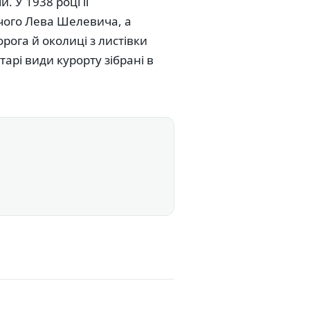
. У 1938 році її
чого Лева Шелевича, а
рога й околиці з листівки
тарі види курорту зібрані в