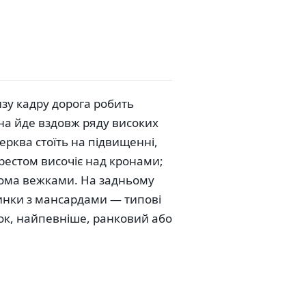
изу кадру дорога робить
она йде вздовж ряду високих
рква стоїть на підвищенні,
 хрестом височіє над кронами;
рьома вежками. На задньому
динки з мансардами — типові
німок, найпевніше, ранковий або