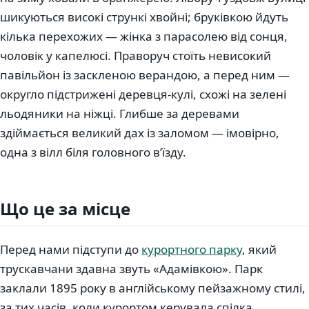
шикуються високі стрункі хвойні; бруківкою йдуть
кілька перехожих — жінка з парасолею від сонця,
чоловік у капелюсі. Праворуч стоїть невисокий
павільйон із заскленою верандою, а перед ним —
округло підстрижені деревця-кулі, схожі на зелені
льодяники на ніжці. Глибше за деревами
здіймається великий дах із заломом — імовірно,
одна з вілл біля головного в’їзду.
Що це за місце
Перед нами підступи до
курортного парку
, який
трускавчани здавна звуть «Адамівкою». Парк
заклали 1895 року в англійському пейзажному стилі,
за тих часів, коли курортом керувала спілка