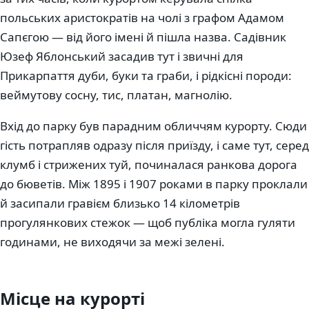
польських аристократів на чолі з графом Адамом
Сапєгою — від його імені й пішла назва. Садівник
Юзеф Яблонський засадив тут і звичні для
Прикарпаття дуби, буки та граби, і рідкісні породи:
веймутову сосну, тис, платан, магнолію.
Вхід до парку був парадним обличчям курорту. Сюди
гість потрапляв одразу після приїзду, і саме тут, серед
клумб і стрижених туй, починалася ранкова дорога
до бюветів. Між 1895 і 1907 роками в парку проклали
й засипали гравієм близько 14 кілометрів
прогулянкових стежок — щоб публіка могла гуляти
годинами, не виходячи за межі зелені.
Місце на курорті