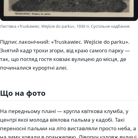
Листівка «Truskawiec. Wejście do parku», 1930-ті. Суспільне надбання.
Підпис лаконічний: «Truskawiec. Wejście do parku».
Знятий кадр трохи згори, від краю самого парку —
так, що погляд гостя ковзає вулицею до місця, де
починалися курортні алеї.
Що на фото
На передньому плані — кругла квіткова клумба, у
центрі якої молода віялова пальма у кадобі. Такі
переносні пальми на літо виставляли просто неба, а
на зиму ховали в оранжерею. Ліворуч уздовж вулиці