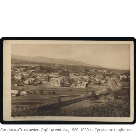
Листівка «Truskawiec. Ogólny widok», 1920–1930-ті. Суспільне надбання.