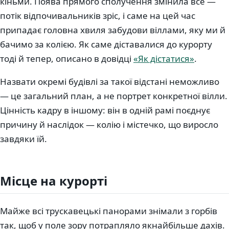
кіньми. Поява прямого сполучення змінила все —
потік відпочивальників зріс, і саме на цей час
припадає головна хвиля забудови віллами, яку ми й
бачимо за колією. Як саме діставалися до курорту
тоді й тепер, описано в довідці
«Як дістатися»
.
Назвати окремі будівлі за такої відстані неможливо
— це загальний план, а не портрет конкретної вілли.
Цінність кадру в іншому: він в одній рамі поєднує
причину й наслідок — колію і містечко, що виросло
завдяки їй.
Місце на курорті
Майже всі трускавецькі панорами знімали з горбів
так, щоб у поле зору потрапляло якнайбільше дахів.