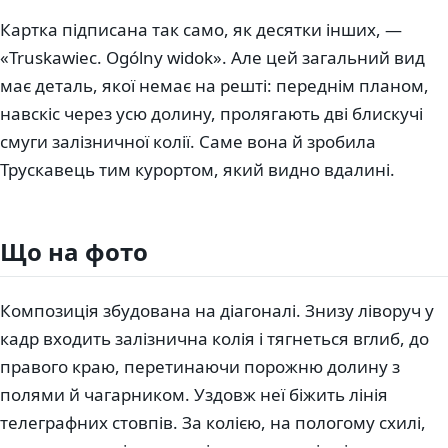
Картка підписана так само, як десятки інших, —
«Truskawiec. Ogólny widok». Але цей загальний вид
має деталь, якої немає на решті: переднім планом,
навскіс через усю долину, пролягають дві блискучі
смуги залізничної колії. Саме вона й зробила
Трускавець тим курортом, який видно вдалині.
Що на фото
Композиція збудована на діагоналі. Знизу ліворуч у
кадр входить залізнична колія і тягнеться вглиб, до
правого краю, перетинаючи порожню долину з
полями й чагарником. Уздовж неї біжить лінія
телеграфних стовпів. За колією, на пологому схилі,