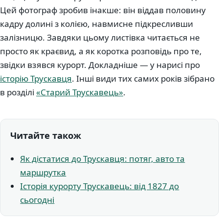
Цей фотограф зробив інакше: він віддав половину
кадру долині з колією, навмисне підкресливши
залізницю. Завдяки цьому листівка читається не
просто як краєвид, а як коротка розповідь про те,
звідки взявся курорт. Докладніше — у нарисі про
історію Трускавця
. Інші види тих самих років зібрано
в розділі
«Старий Трускавець»
.
Читайте також
Як дістатися до Трускавця: потяг, авто та
маршрутка
Історія курорту Трускавець: від 1827 до
сьогодні