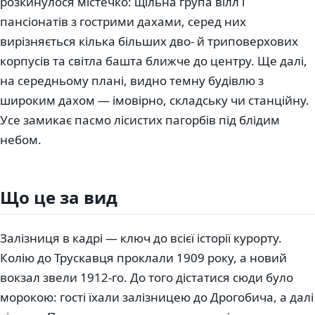
розкинулося містечко: щільна група вілл і
пансіонатів з гострими дахами, серед них
вирізняється кілька більших дво- й триповерхових
корпусів та світла башта ближче до центру. Ще далі,
на середньому плані, видно темну будівлю з
широким дахом — імовірно, складську чи станційну.
Усе замикає пасмо лісистих пагорбів під блідим
небом.
Що це за вид
Залізниця в кадрі — ключ до всієї історії курорту.
Колію до Трускавця проклали 1909 року, а новий
вокзал звели 1912-го. До того дістатися сюди було
морокою: гості їхали залізницею до Дрогобича, а далі