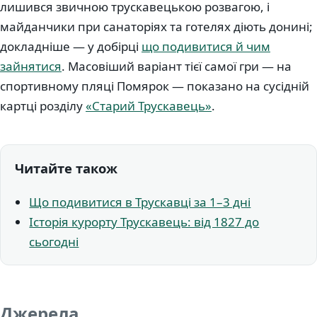
лишився звичною трускавецькою розвагою, і
майданчики при санаторіях та готелях діють донині;
докладніше — у добірці
що подивитися й чим
зайнятися
. Масовіший варіант тієї самої гри — на
спортивному пляці Помярок — показано на сусідній
картці розділу
«Старий Трускавець»
.
Читайте також
Що подивитися в Трускавці за 1–3 дні
Історія курорту Трускавець: від 1827 до
сьогодні
Джерела