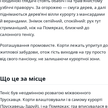
Поодинокі глядачі стоять обабіч і на трав’янистому
узбіччі праворуч. За огорожею — смуга дерев, а далі
піднімаються дерев’яні вілли курорту з мансардами
й верандами. Знімок сепійний, спокійний: рух тут
стриманіший, ніж на Помярках, ближчий до
салонного тенісу.
Розташування промовисте. Корти лежать упритул до
житлової забудови, отож гість виходив на гру просто
від свого пансіону, не залишаючи курортної зони.
Що це за місце
Теніс був неодмінною розвагою міжвоєнного
Трускавця. Корти влаштовували і в самому курорті
(Трускавець-Здруй), і на Помярках; гра вписувалася в