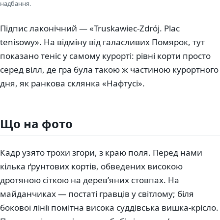
надбання.
Підпис лаконічний — «Truskawiec-Zdrój. Plac
tenisowy». На відміну від галасливих Помярок, тут
показано теніс у самому курорті: рівні корти просто
серед вілл, де гра була такою ж частиною курортного
дня, як ранкова склянка «Нафтусі».
Що на фото
Кадр узято трохи згори, з краю поля. Перед нами
кілька ґрунтових кортів, обведених високою
дротяною сіткою на дерев’яних стовпах. На
майданчиках — постаті гравців у світлому; біля
бокової лінії помітна висока суддівська вишка-крісло.