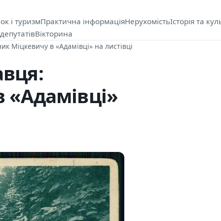
ок і туризм
Практична інформація
Нерухомість
Історія та кул
депутатів
Вікторина
ик Міцкевичу в «Адамівці» на листівці
авця:
в «Адамівці»