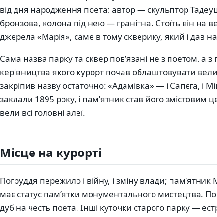
від дня народження поета; автор — скульптор Тадеу
бронзова, колона під нею — гранітна. Стоїть він на в
джерела «Марія», саме в тому скверику, який і дав н
Сама назва парку та сквер пов’язані не з поетом, а 
керівництва якого курорт почав облаштовувати велик
закріпив назву остаточно: «Адамівка» — і Сапєга, і М
заклали 1895 року, і пам’ятник став його змістовим 
вели всі головні алеї.
Місце на курорті
Погруддя пережило і війну, і зміну влади; пам’ятник М
має статус пам’ятки монументального мистецтва. По
дуб на честь поета. Інші куточки старого парку — ес