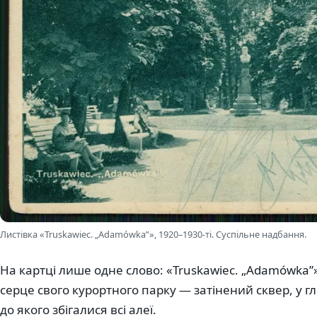
Листівка «Truskawiec. „Adamówka”», 1920–1930-ті. Суспільне надбання.
На картці лише одне слово: «Truskawiec. „Adamówka”
серце свого курортного парку — затінений сквер, у гл
до якого збігалися всі алеї.