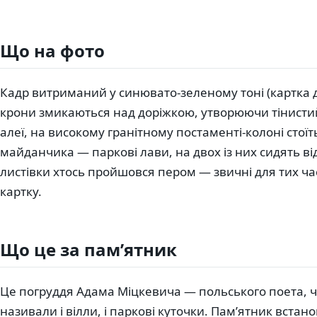
Що на фото
Кадр витриманий у синювато-зеленому тоні (картка д
крони змикаються над доріжкою, утворюючи тінистий 
алеї, на високому гранітному постаменті-колоні стоїт
майданчика — паркові лави, на двох із них сидять 
листівки хтось пройшовся пером — звичні для тих час
картку.
Що це за пам’ятник
Це погруддя Адама Міцкевича — польського поета, ч
називали і вілли, і паркові куточки. Пам’ятник встан