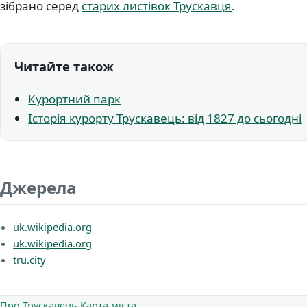
зібрано серед
старих листівок Трускавця
.
Читайте також
Курортний парк
Історія курорту Трускавець: від 1827 до сьогодні
Джерела
uk.wikipedia.org
uk.wikipedia.org
tru.city
Про Трускавець
Карта міста