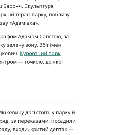
ш Баронч. Скульптура
ерхній терасі парку, поблизу
азву «Адамівка».
з графом Адамом Сапєгою, за
у зелену зону. Збіг імен
іцкевич.
Курортний парк
центром — точкою, до якої
іцкевичу досі стоїть у парку й
ряд, за переказами, посадили
траду, входи, критий дептак —