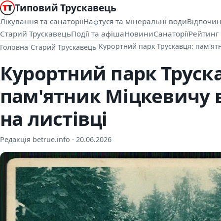
Типовий Трускавець
Лікування та санаторії
Нафтуся та мінеральні води
Відпочин
Старий Трускавець
Події та афіша
Новини
Санаторії
Рейтинг 
/
/
Курортний парк Трускавця: пам'ятн
Головна
Старий Трускавець
Курортний парк Труск
пам'ятник Міцкевичу 
на листівці
Редакція betrue.info ·
20.06.2026