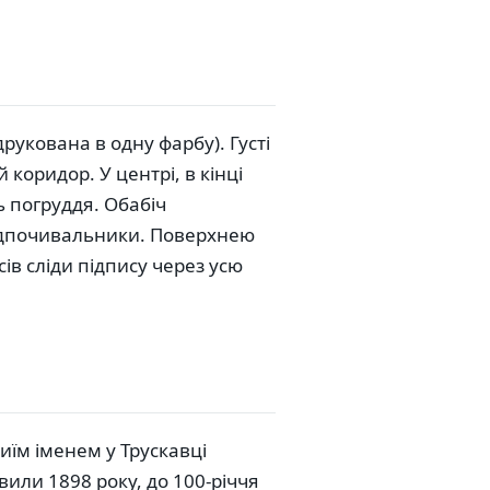
рукована в одну фарбу). Густі
коридор. У центрі, в кінці
ь погруддя. Обабіч
відпочивальники. Поверхнею
ів сліди підпису через усю
иїм іменем у Трускавці
овили 1898 року, до 100-річчя