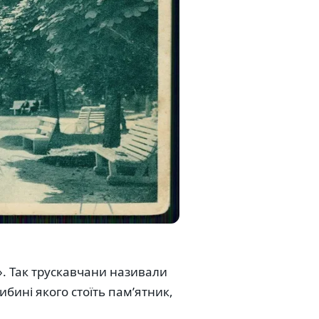
». Так трускавчани називали
ибині якого стоїть пам’ятник,