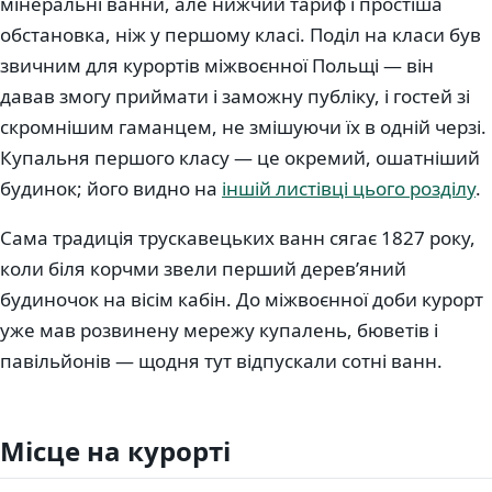
мінеральні ванни, але нижчий тариф і простіша
обстановка, ніж у першому класі. Поділ на класи був
звичним для курортів міжвоєнної Польщі — він
давав змогу приймати і заможну публіку, і гостей зі
скромнішим гаманцем, не змішуючи їх в одній черзі.
Купальня першого класу — це окремий, ошатніший
будинок; його видно на
іншій листівці цього розділу
.
Сама традиція трускавецьких ванн сягає 1827 року,
коли біля корчми звели перший дерев’яний
будиночок на вісім кабін. До міжвоєнної доби курорт
уже мав розвинену мережу купалень, бюветів і
павільйонів — щодня тут відпускали сотні ванн.
Місце на курорті