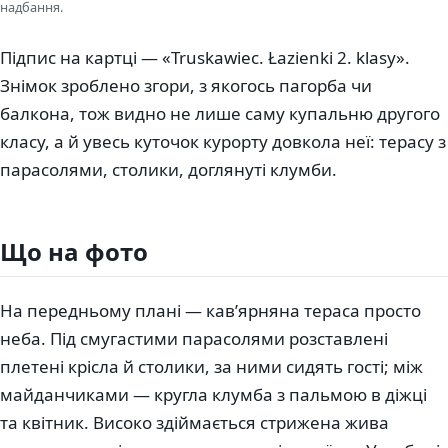
надбання.
Підпис на картці — «Truskawiec. Łazienki 2. klasy».
Знімок зроблено згори, з якогось пагорба чи
балкона, тож видно не лише саму купальню другого
класу, а й увесь куточок курорту довкола неї: терасу з
парасолями, столики, доглянуті клумби.
Що на фото
На передньому плані — кав’ярняна тераса просто
неба. Під смугастими парасолями розставлені
плетені крісла й столики, за ними сидять гості; між
майданчиками — кругла клумба з пальмою в діжці
та квітник. Високо здіймається стрижена жива