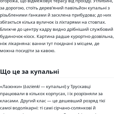
огорожа, що відмежовує терасу від проїзду. Углибині,
за дорогою, стоїть дерев’яний павільйон купальні з
різьбленими ґанками й засклена прибудова; до них
збігається кілька вуличок із ліхтарями на стовпах.
Ближче до центру кадру видно дрібніший службовий
будиночок-кіоск. Картина радше курортно-дозвільна,
ніж лікарняна: ванни тут поєднані з місцем, де
можна посидіти за кавою.
Що це за купальні
«Лазєнки» (
Łazienki
— купальні) у Трускавці
працювали в кількох корпусах, і їх розрізняли за
класами. Другий клас — це дешевший розряд тієї
самої водолікарні: ті самі сірчано-солянкові й