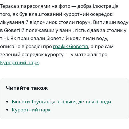
Тераса з парасолями на фото — добра ілюстрація
того, як був влаштований курортний осередок:
лікування й відпочинок стояли поруч. Випивши воду
в бюветі й полежавши у ванні, гість сідав за столик у
тіні. Як працювали бювети й коли пили воду,
описано в розділі про
графік бюветів
, а про сам
зелений осередок курорту — у матеріалі про
Курортний парк
.
Читайте також
Бювети Трускавця: скільки, де та які води
Курортний парк