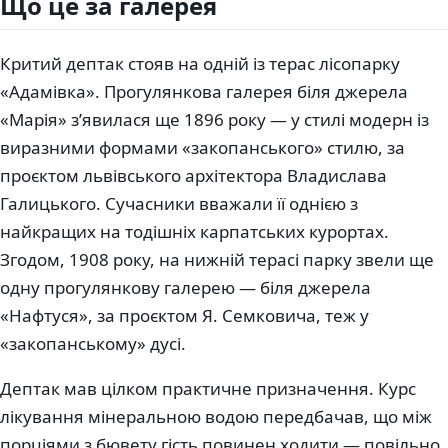
Що це за галерея
Критий дептак стояв на одній із терас лісопарку
«Адамівка». Прогулянкова галерея біля джерела
«Марія» з’явилася ще 1896 року — у стилі модерн із
виразними формами «закопанського» стилю, за
проєктом львівського архітектора Владислава
Галицького. Сучасники вважали її однією з
найкращих на тодішніх карпатських курортах.
Згодом, 1908 року, на нижній терасі парку звели ще
одну прогулянкову галерею — біля джерела
«Нафтуся», за проєктом Я. Семковича, теж у
«закопанському» дусі.
Дептак мав цілком практичне призначення. Курс
лікування мінеральною водою передбачав, що між
порціями з бювету гість повинен ходити — повільно,