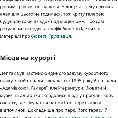
рівним кроком, не сідаючи. У дощ чи спеку відкрита
алея для цього не годилася, тож криту галерею
будували саме як «дах над моціоном». Про сам
ритуал пиття води та графік бюветів ідеться в
матеріалі про
бювети Трускавця
.
Місце на курорті
Дептак був частиною єдиного задуму курортного
парку, який почали закладати з 1895 року й назвали
«Адамівкою». Галереї, алеї-теренкури, бювети й
музична альтанка складалися в одну прогулянкову
систему, де лікування непомітно перетікало у
відпочинок. Докладніше про парк, його тераси й
споруди — у нарисі про
курортний парк Трускавця
.