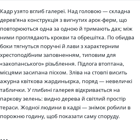
Кадр узято вглиб галереї. Над головою — складна
дерев’яна конструкція з вигнутих арок-ферм, що
повторюються одна за одною й тримають дах; між
ними проглядають крокви та обрешітка. По обидва
боки тягнуться поручні й лави з характерним
хрестоподібним заповненням, типовим для
«закопанського» різьблення. Підлога втоптана,
місцями засипана піском. Зліва на стовпі висить
ажурна квіткова жардиньєрка, поряд — невеличкі
таблички. У глибині галерея відкривається на
паркову зелень: видно дерева й світлий простір
тераси. Жодної людини в кадрі — знімок робили в
порожню годину, щоб показати саму споруду.