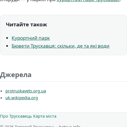
Читайте також
Курортний парк
Бювети Трускавця: скільки, де та які води
Джерела
protruskavets.org.ua
uk.wikipedia.org
Про Трускавець
Карта міста
© 2026 Типовий Трускавець · betrue.info