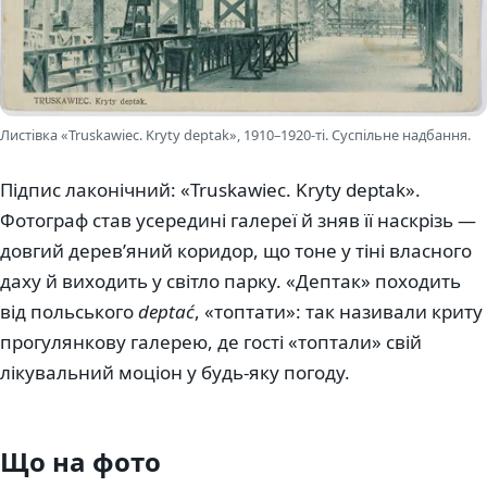
Листівка «Truskawiec. Kryty deptak», 1910–1920-ті. Суспільне надбання.
Підпис лаконічний: «Truskawiec. Kryty deptak».
Фотограф став усередині галереї й зняв її наскрізь —
довгий дерев’яний коридор, що тоне у тіні власного
даху й виходить у світло парку. «Дептак» походить
від польського
deptać
, «топтати»: так називали криту
прогулянкову галерею, де гості «топтали» свій
лікувальний моціон у будь-яку погоду.
Що на фото