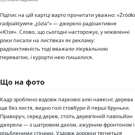
Підпис на цій картці варто прочитати уважно: «Źródło
radjoaktywne „Józia”» — джерело радіоактивне
«Юзя». Слово, що сьогодні насторожує, у міжвоєнні
роки писали на листівках як рекламу:
радіоактивність тоді вважали лікувальною
перевагою, і курорти нею пишалися.
Що на фото
Кадр зроблено вздовж паркової алеї навесні: дерева
ще без листя, видно голі стовбури й перші бруньки.
Праворуч, серед дерев, стоїть дерев’яний павільйон
джерела — з шатровим дахом, ажурним фронтоном і
різьбленими стінами. Уздовж доріжки тягнеться