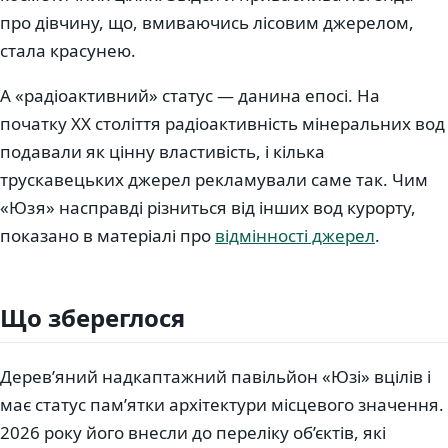
про дівчину, що, вмиваючись лісовим джерелом,
стала красунею.
А «радіоактивний» статус — данина епосі. На
початку XX століття радіоактивність мінеральних вод
подавали як цінну властивість, і кілька
трускавецьких джерел рекламували саме так. Чим
«Юзя» насправді різниться від інших вод курорту,
показано в матеріалі про
відмінності джерел
.
Що збереглося
Дерев’яний надкаптажний павільйон «Юзі» вцілів і
має статус пам’ятки архітектури місцевого значення.
2026 року його внесли до переліку об’єктів, які