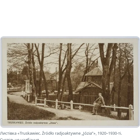
Листівка «Truskawiec. Źródło radjoaktywne „Józia”», 1920–1930-ті.
Суспільне надбання.