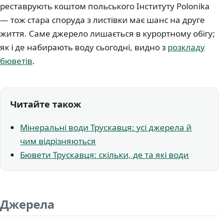
реставрують коштом польського Інституту Polonika
— тож стара споруда з листівки має шанс на друге
життя. Саме джерело лишається в курортному обігу;
як і де набирають воду сьогодні, видно з
розкладу
бюветів
.
Читайте також
Мінеральні води Трускавця: усі джерела й
чим відрізняються
Бювети Трускавця: скільки, де та які води
Джерела