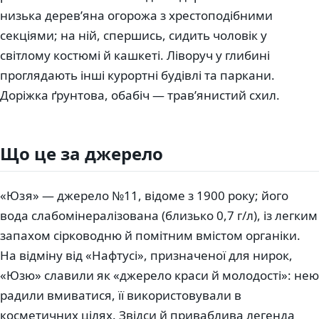
низька дерев’яна огорожа з хрестоподібними
секціями; на ній, спершись, сидить чоловік у
світлому костюмі й кашкеті. Ліворуч у глибині
проглядають інші курортні будівлі та паркани.
Доріжка ґрунтова, обабіч — трав’янистий схил.
Що це за джерело
«Юзя» — джерело №11, відоме з 1900 року; його
вода слабомінералізована (близько 0,7 г/л), із легким
запахом сірководню й помітним вмістом органіки.
На відміну від «Нафтусі», призначеної для нирок,
«Юзю» славили як «джерело краси й молодості»: нею
радили вмиватися, її використовували в
косметичних цілях. Звідси й приваблива легенда