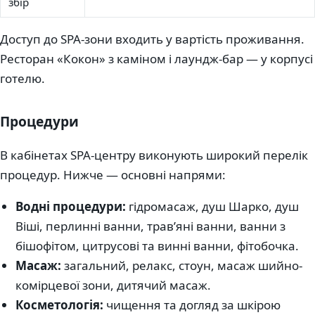
збір
Доступ до SPA-зони входить у вартість проживання.
Ресторан «Кокон» з каміном і лаундж-бар — у корпусі
готелю.
Процедури
В кабінетах SPA-центру виконують широкий перелік
процедур. Нижче — основні напрями:
Водні процедури:
гідромасаж, душ Шарко, душ
Віші, перлинні ванни, трав’яні ванни, ванни з
бішофітом, цитрусові та винні ванни, фітобочка.
Масаж:
загальний, релакс, стоун, масаж шийно-
комірцевої зони, дитячий масаж.
Косметологія:
чищення та догляд за шкірою