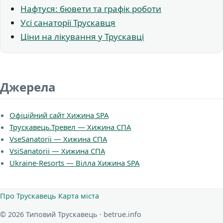
Нафтуся: бювети та графік роботи
Усі санаторії Трускавця
Ціни на лікування у Трускавці
Джерела
Офіційний сайт Хижина SPA
Трускавець.Тревел — Хижина СПА
VseSanatorii — Хижина СПА
VsiSanatorii — Хижина СПА
Ukraine-Resorts — Вілла Хижина SPA
Про Трускавець
Карта міста
© 2026 Типовий Трускавець · betrue.info