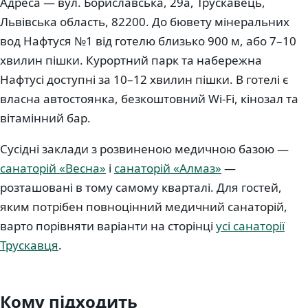
Адреса — вул. Бориславська, 29а, Трускавець,
Львівська область, 82200. До бювету мінеральних
вод Нафтуся №1 від готелю близько 900 м, або 7–10
хвилин пішки. Курортний парк та набережна
Нафтусі доступні за 10–12 хвилин пішки. В готелі є
власна автостоянка, безкоштовний Wi-Fi, кінозал та
вітамінний бар.
Сусідні заклади з розвиненою медичною базою —
санаторій «Весна»
і
санаторій «Алмаз»
—
розташовані в тому самому кварталі. Для гостей,
яким потрібен повноцінний медичний санаторій,
варто порівняти варіанти на сторінці
усі санаторії
Трускавця
.
Кому підходить