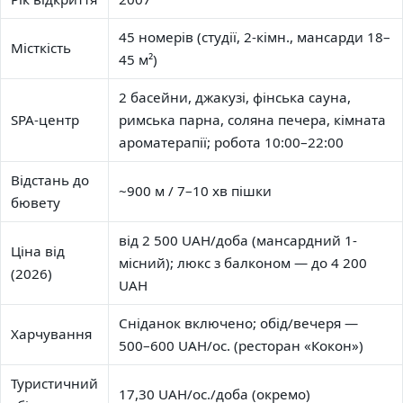
45 номерів (студії, 2-кімн., мансарди 18–
Місткість
45 м²)
2 басейни, джакузі, фінська сауна,
SPA-центр
римська парна, соляна печера, кімната
ароматерапії; робота 10:00–22:00
Відстань до
~900 м / 7–10 хв пішки
бювету
від 2 500 UAH/доба (мансардний 1-
Ціна від
місний); люкс з балконом — до 4 200
(2026)
UAH
Сніданок включено; обід/вечеря —
Харчування
500–600 UAH/ос. (ресторан «Кокон»)
Туристичний
17,30 UAH/ос./доба (окремо)