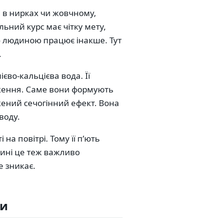
 в нирках чи жовчному,
ьний курс має чітку мету,
ю людиною працює інакше. Тут
.
єво-кальцієва вода. Її
дження. Саме вони формують
ажений сечогінний ефект. Вона
воду.
на повітрі. Тому її пʼють
дині це теж важливо
е зникає.
ди