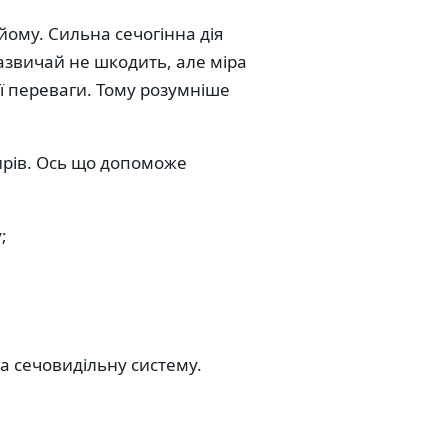
йому. Сильна сечогінна дія
азвичай не шкодить, але міра
ї переваги. Тому розумніше
ирів. Ось що допоможе
;
а сечовидільну систему.