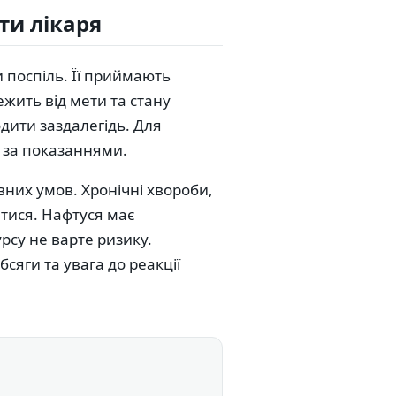
ти лікаря
 поспіль. Її приймають
жить від мети та стану
дити заздалегідь. Для
р за показаннями.
них умов. Хронічні хвороби,
атися. Нафтуся має
рсу не варте ризику.
бсяги та увага до реакції