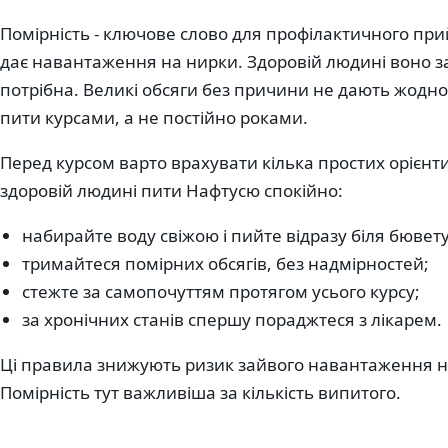
Помірність - ключове слово для профілактичного при
дає навантаження на нирки. Здоровій людині воно з
потрібна. Великі обсяги без причини не дають жодно
пити курсами, а не постійно роками.
Перед курсом варто врахувати кілька простих орієнт
здоровій людині пити Нафтусю спокійно:
набирайте воду свіжою і пийте відразу біля бювету
тримайтеся помірних обсягів, без надмірностей;
стежте за самопочуттям протягом усього курсу;
за хронічних станів спершу пораджтеся з лікарем.
Ці правила знижують ризик зайвого навантаження н
Помірність тут важливіша за кількість випитого.