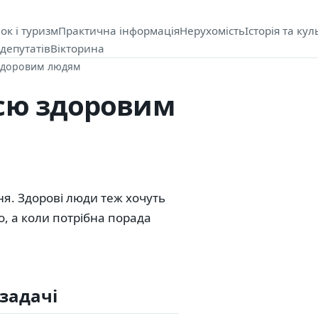
ок і туризм
Практична інформація
Нерухомість
Історія та кул
депутатів
Вікторина
здоровим людям
сю здоровим
ня. Здорові люди теж хочуть
о, а коли потрібна порада
 задачі