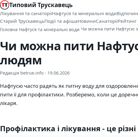
Типовий Трускавець
Лікування та санаторії
Нафтуся та мінеральні води
Відпочин
Старий Трускавець
Події та афіша
Новини
Санаторії
Рейтинг 
/
/
Чи можна пити Нафтусю 
Головна
Нафтуся та мінеральні води
Чи можна пити Нафту
людям
Редакція betrue.info ·
19.06.2026
Нафтусю часто радять як питну воду для оздоровлен
пити її для профілактики. Розберемо, коли це доречн
лікаря.
Профілактика і лікування - це різні