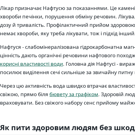
Лікар призначає Нафтусю за показаннями. Це камені
хвороби печінки, порушення обміну речовин. Лікувал
дозу й тривалість. Профілактичний прийом здорово
немає хвороби, яку треба лікувати, тож і підхід інший
Нафтуся - слабомінералізована гідрокарбонатна магні
цінність дають органічні речовини нафтового похо
корисні властивості води
. Головна дія Нафтусі - вир
посилює виділення сечі сильніше за звичайну питну 
Через цю активність вода швидко втрачає властивості 
свіжою, прямо біля
бювету за графіком
. Здоровій лю
враховувати. Без свіжого набору сенс прийому майж
Як пити здоровим людям без шко