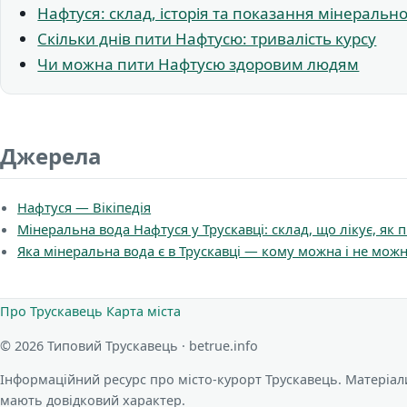
Нафтуся: склад, історія та показання мінерально
Скільки днів пити Нафтусю: тривалість курсу
Чи можна пити Нафтусю здоровим людям
Джерела
Нафтуся — Вікіпедія
Мінеральна вода Нафтуся у Трускавці: склад, що лікує, як 
Яка мінеральна вода є в Трускавці — кому можна і не мож
Про Трускавець
Карта міста
© 2026 Типовий Трускавець · betrue.info
Інформаційний ресурс про місто-курорт Трускавець. Матеріал
мають довідковий характер.