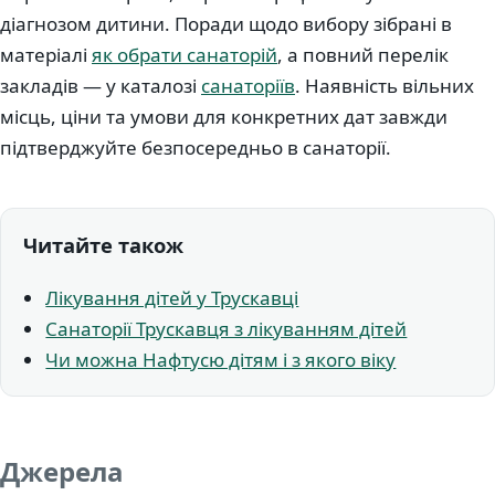
діагнозом дитини. Поради щодо вибору зібрані в
матеріалі
як обрати санаторій
, а повний перелік
закладів — у каталозі
санаторіїв
. Наявність вільних
місць, ціни та умови для конкретних дат завжди
підтверджуйте безпосередньо в санаторії.
Читайте також
Лікування дітей у Трускавці
Санаторії Трускавця з лікуванням дітей
Чи можна Нафтусю дітям і з якого віку
Джерела