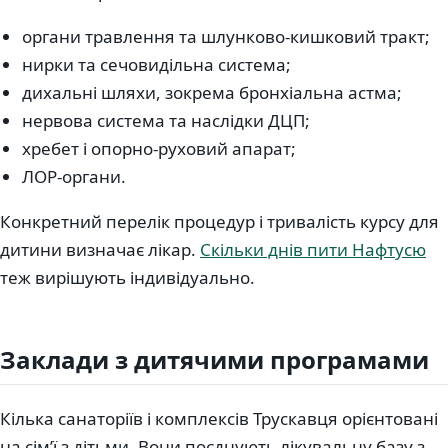
органи травлення та шлунково-кишковий тракт;
нирки та сечовидільна система;
дихальні шляхи, зокрема бронхіальна астма;
нервова система та наслідки ДЦП;
хребет і опорно-руховий апарат;
ЛОР-органи.
Конкретний перелік процедур і тривалість курсу для
дитини визначає лікар.
Скільки днів пити Нафтусю
теж вирішують індивідуально.
Заклади з дитячими програмами
Кілька санаторіїв і комплексів Трускавця орієнтовані
на сім’ї з дітьми. Вони поєднують лікувальну базу з