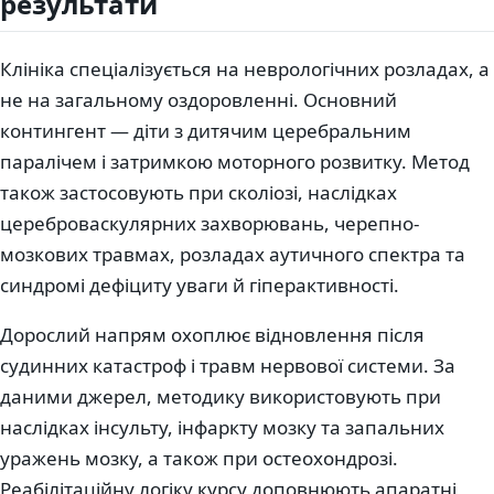
результати
Клініка спеціалізується на неврологічних розладах, а
не на загальному оздоровленні. Основний
контингент — діти з дитячим церебральним
паралічем і затримкою моторного розвитку. Метод
також застосовують при сколіозі, наслідках
цереброваскулярних захворювань, черепно-
мозкових травмах, розладах аутичного спектра та
синдромі дефіциту уваги й гіперактивності.
Дорослий напрям охоплює відновлення після
судинних катастроф і травм нервової системи. За
даними джерел, методику використовують при
наслідках інсульту, інфаркту мозку та запальних
уражень мозку, а також при остеохондрозі.
Реабілітаційну логіку курсу доповнюють апаратні