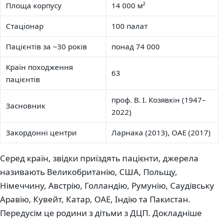
Площа корпусу
14 000 м²
Стаціонар
100 палат
Пацієнтів за ~30 років
понад 74 000
Країн походження
63
пацієнтів
проф. В. І. Козявкін (1947–
Засновник
2022)
Закордонні центри
Ларнака (2013), ОАЕ (2017)
Серед країн, звідки приїздять пацієнти, джерела
називають Великобританію, США, Польщу,
Німеччину, Австрію, Голландію, Румунію, Саудівську
Аравію, Кувейт, Катар, ОАЕ, Індію та Пакистан.
Передусім це родини з дітьми з ДЦП. Докладніше