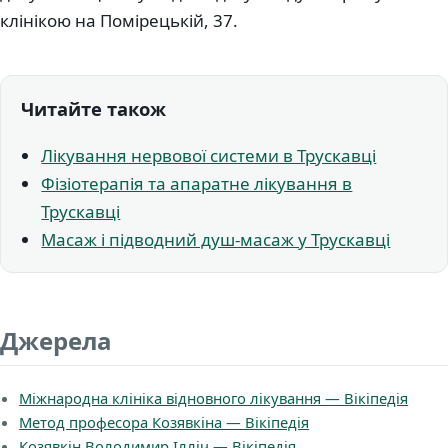
клінікою на Помірецькій, 37.
Читайте також
Лікування нервової системи в Трускавці
Фізіотерапія та апаратне лікування в
Трускавці
Масаж і підводний душ-масаж у Трускавці
Джерела
Міжнародна клініка відновного лікування — Вікіпедія
Метод професора Козявкіна — Вікіпедія
Козявкін Володимир Ілліч — Вікіпедія