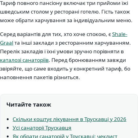
Тариф повного пансіону включає три прийоми їжі
шведським столом у ресторані готелю. Гість також
може обрати харчування за індивідуальним меню.
Серед варіантів для тих, хто хоче спокою, є
Shale-
Graal
та інші заклади з ресторанним харчуванням.
Перелік закладів і їхні умови зручно порівняти в
каталозі санаторіїв
. Перед бронюванням завжди
звіряйте, що саме входить у конкретний тариф, бо
наповнення пакетів різниться.
Читайте також
Скільки коштує лікування в Трускавці у 2026
Усі санаторії Трускавця
Як обрати санаторій у Трускавці: чеклист