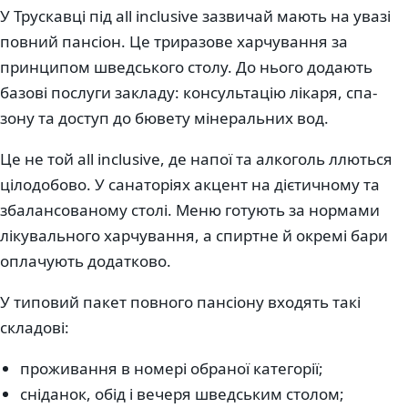
У Трускавці під all inclusive зазвичай мають на увазі
повний пансіон. Це триразове харчування за
принципом шведського столу. До нього додають
базові послуги закладу: консультацію лікаря, спа-
зону та доступ до бювету мінеральних вод.
Це не той all inclusive, де напої та алкоголь ллються
цілодобово. У санаторіях акцент на дієтичному та
збалансованому столі. Меню готують за нормами
лікувального харчування, а спиртне й окремі бари
оплачують додатково.
У типовий пакет повного пансіону входять такі
складові:
проживання в номері обраної категорії;
сніданок, обід і вечеря шведським столом;