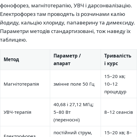
фонофорез, магнітотерапію, УВЧ і дарсонвалізацію.
Електрофорез там проводять із розчинами калію
йодиду, кальцію хлориду, папаверину та димексиду.
Параметри методів стандартизовані, тож наведу їх
таблицею.
Параметр /
Тривалість
Метод
апарат
і курс
15–20 хв;
Магнітотерапія
змінне поле 50 Гц
10–12
процедур
40,68 і 27,12 МГц;
УВЧ-терапія
5–80 Вт
8–12 сеансів
(переносні)
постійний струм,
15–20 хв; 8–
Електрофорез