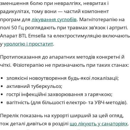
зменшення болю при невралгіях, невритах і
радикулітах, тому вони — частий компонент
програм для
лікування суглобів
. Магнітотерапію на
полі 50 Гц розглядають при травмах звʼязок і артриті.
Апарат BTL Emsella та електростимуляцію включають
у
урологію і простатит
.
Протипоказання до апаратних методів конкретні й
чіткі. Фізіотерапію не призначають при таких станах:
злоякісні новоутворення будь-якої локалізації;
активний туберкульоз;
гострі інфекційні захворювання з гарячкою;
вагітність (для більшості електро- та УВЧ-методів).
Перелік показань на курорті ширший за цей огляд,
тож деталі дивіться в розділі
що лікують у санаторіях
.