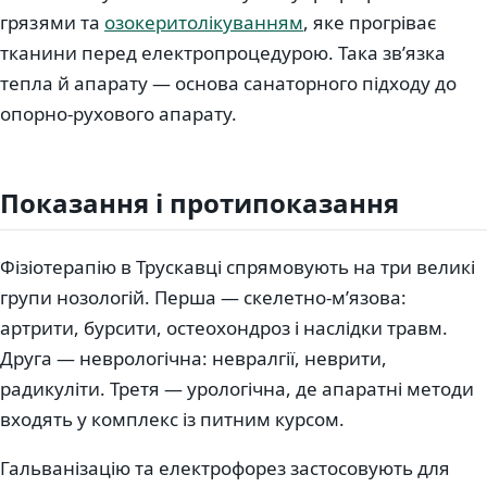
грязями та
озокеритолікуванням
, яке прогріває
тканини перед електропроцедурою. Така зв’язка
тепла й апарату — основа санаторного підходу до
опорно-рухового апарату.
Показання і протипоказання
Фізіотерапію в Трускавці спрямовують на три великі
групи нозологій. Перша — скелетно-мʼязова:
артрити, бурсити, остеохондроз і наслідки травм.
Друга — неврологічна: невралгії, неврити,
радикуліти. Третя — урологічна, де апаратні методи
входять у комплекс із питним курсом.
Гальванізацію та електрофорез застосовують для