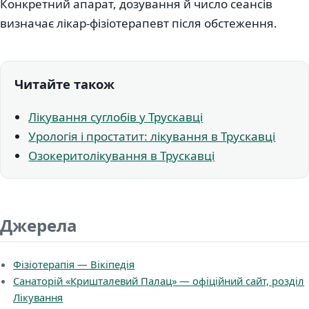
Конкретний апарат, дозування й число сеансів
визначає лікар-фізіотерапевт після обстеження.
Читайте також
Лікування суглобів у Трускавці
Урологія і простатит: лікування в Трускавці
Озокеритолікування в Трускавці
Джерела
Фізіотерапія — Вікіпедія
Санаторій «Кришталевий Палац» — офіційний сайт, розділ
Лікування