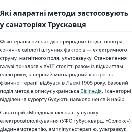
Які апаратні методи застосовують
у санаторіях Трускавця
Фізіотерапія вивчає дію природних (вода, повітря,
сонячне світло) і штучних факторів — електричного
струму, магнітного поля, ультразвуку. Становлення
галузі почалося у XVIII столітті разом із відкриттям
електрики, а перший міжнародний конгрес із
фізичної терапії відбувся в Льєжі 1905 року. Базовий
поділ методів описує українська
Вікіпедія
, і санаторні
відділення курорту будують навколо неї свій набір.
Санаторій «Молдова» включає у путівку
електросвітлолікування (УФО тубус-кварц, «Солюкс»),
діадинамотерапію, ампліпульстерапію, ультразвук,