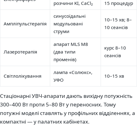
розчини KI, CaCl₂
15 процедур
синусоїдальні
10–15 хв; 8–
Ампліпульстерапія
модульовані
10 сеансів
струми
апарат MLS M8
курс 8–10
Лазеротерапія
(два типи
сеансів
променів)
лампа «Солюкс»,
Світлолікування
10–15 хв
УФО
Стаціонарні УВЧ-апарати дають вихідну потужність
300–400 Вт проти 5–80 Вт у переносних. Тому
потужні моделі ставлять у профільних відділеннях, а
компактні — у палатних кабінетах.