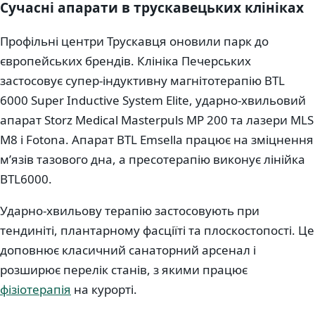
Сучасні апарати в трускавецьких клініках
Профільні центри Трускавця оновили парк до
європейських брендів. Клініка Печерських
застосовує супер-індуктивну магнітотерапію BTL
6000 Super Inductive System Elite, ударно-хвильовий
апарат Storz Medical Masterpuls MP 200 та лазери MLS
M8 і Fotona. Апарат BTL Emsella працює на зміцнення
мʼязів тазового дна, а пресотерапію виконує лінійка
BTL6000.
Ударно-хвильову терапію застосовують при
тендиніті, плантарному фасціїті та плоскостопості. Це
доповнює класичний санаторний арсенал і
розширює перелік станів, з якими працює
фізіотерапія
на курорті.