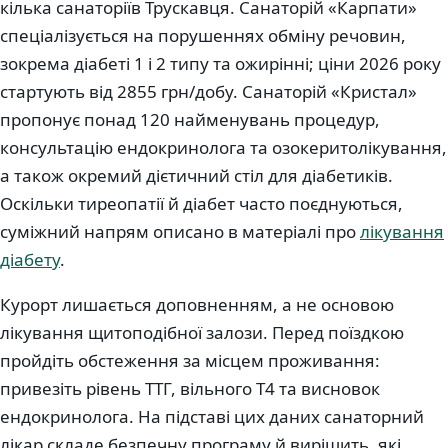
кілька санаторіїв Трускавця. Санаторій «Карпати»
спеціалізується на порушеннях обміну речовин,
зокрема діабеті 1 і 2 типу та ожирінні; ціни 2026 року
стартують від 2855 грн/добу. Санаторій «Кристал»
пропонує понад 120 найменувань процедур,
консультацію ендокринолога та озокеритолікування,
а також окремий дієтичний стіл для діабетиків.
Оскільки тиреопатії й діабет часто поєднуються,
суміжний напрям описано в матеріалі про
лікування
діабету
.
Курорт лишається доповненням, а не основою
лікування щитоподібної залози. Перед поїздкою
пройдіть обстеження за місцем проживання:
привезіть рівень ТТГ, вільного Т4 та висновок
ендокринолога. На підставі цих даних санаторний
лікар складе безпечну програму й вирішить, які