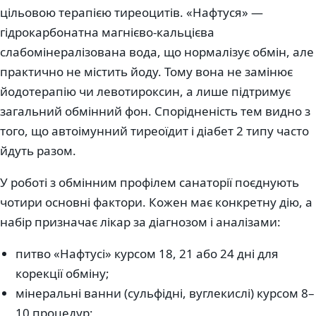
цільовою терапією тиреоцитів. «Нафтуся» —
гідрокарбонатна магнієво-кальцієва
слабомінералізована вода, що нормалізує обмін, але
практично не містить йоду. Тому вона не замінює
йодотерапію чи левотироксин, а лише підтримує
загальний обмінний фон. Спорідненість тем видно з
того, що автоімунний тиреоїдит і діабет 2 типу часто
йдуть разом.
У роботі з обмінним профілем санаторії поєднують
чотири основні фактори. Кожен має конкретну дію, а
набір призначає лікар за діагнозом і аналізами:
питво «Нафтусі» курсом 18, 21 або 24 дні для
корекції обміну;
мінеральні ванни (сульфідні, вуглекислі) курсом 8–
10 процедур;