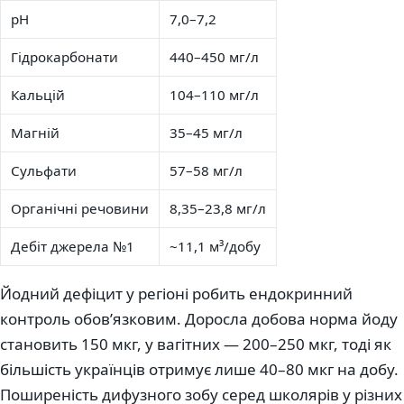
pH
7,0–7,2
Гідрокарбонати
440–450 мг/л
Кальцій
104–110 мг/л
Магній
35–45 мг/л
Сульфати
57–58 мг/л
Органічні речовини
8,35–23,8 мг/л
Дебіт джерела №1
~11,1 м³/добу
Йодний дефіцит у регіоні робить ендокринний
контроль обовʼязковим. Доросла добова норма йоду
становить 150 мкг, у вагітних — 200–250 мкг, тоді як
більшість українців отримує лише 40–80 мкг на добу.
Поширеність дифузного зобу серед школярів у різних