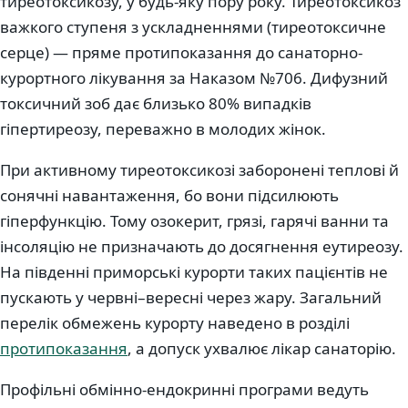
тиреотоксикозу, у будь-яку пору року. Тиреотоксикоз
важкого ступеня з ускладненнями (тиреотоксичне
серце) — пряме протипоказання до санаторно-
курортного лікування за Наказом №706. Дифузний
токсичний зоб дає близько 80% випадків
гіпертиреозу, переважно в молодих жінок.
При активному тиреотоксикозі заборонені теплові й
сонячні навантаження, бо вони підсилюють
гіперфункцію. Тому озокерит, грязі, гарячі ванни та
інсоляцію не призначають до досягнення еутиреозу.
На південні приморські курорти таких пацієнтів не
пускають у червні–вересні через жару. Загальний
перелік обмежень курорту наведено в розділі
протипоказання
, а допуск ухвалює лікар санаторію.
Профільні обмінно-ендокринні програми ведуть