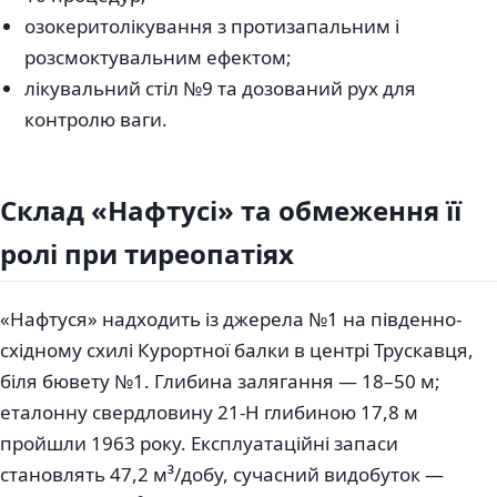
озокеритолікування з протизапальним і
розсмоктувальним ефектом;
лікувальний стіл №9 та дозований рух для
контролю ваги.
Склад «Нафтусі» та обмеження її
ролі при тиреопатіях
«Нафтуся» надходить із джерела №1 на південно-
східному схилі Курортної балки в центрі Трускавця,
біля бювету №1. Глибина залягання — 18–50 м;
еталонну свердловину 21-Н глибиною 17,8 м
пройшли 1963 року. Експлуатаційні запаси
становлять 47,2 м³/добу, сучасний видобуток —