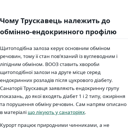
Чому Трускавець належить до
обмінно-ендокринного профілю
Щитоподібна залоза керує основним обміном
речовин, тому її стан повʼязаний із вуглеводним і
ліпідним обміном. ВООЗ ставить хвороби
щитоподібної залози на друге місце серед
ендокринних розладів після цукрового діабету.
Санаторії Трускавця заявляють ендокринну групу
показань, до якої входять діабет 1 і 2 типу, ожиріння
та порушення обміну речовин. Сам напрям описано
в матеріалі
що лікують у санаторіях
.
Курорт працює природними чинниками, а не