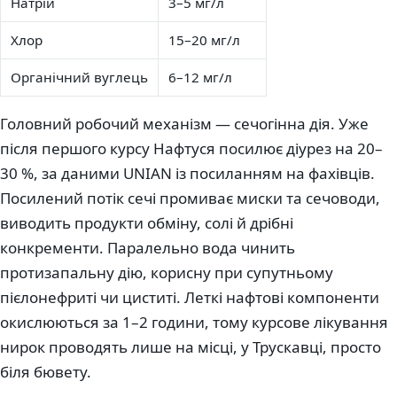
Натрій
3–5 мг/л
Хлор
15–20 мг/л
Органічний вуглець
6–12 мг/л
Головний робочий механізм — сечогінна дія. Уже
після першого курсу Нафтуся посилює діурез на 20–
30 %, за даними UNIAN із посиланням на фахівців.
Посилений потік сечі промиває миски та сечоводи,
виводить продукти обміну, солі й дрібні
конкременти. Паралельно вода чинить
протизапальну дію, корисну при супутньому
пієлонефриті чи циститі. Леткі нафтові компоненти
окислюються за 1–2 години, тому курсове лікування
нирок проводять лише на місці, у Трускавці, просто
біля бювету.