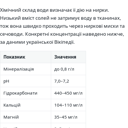
Хімічний склад води визначає її дію на нирки.
Низький вміст солей не затримує воду в тканинах,
тож вона швидко проходить через ниркові миски та
сечоводи. Конкретні концентрації наведено нижче,
за даними української Вікіпедії.
Показник
Значення
Мінералізація
до 0,8 г/л
pH
7,0–7,2
Гідрокарбонати
440–450 мг/л
Кальцій
104–110 мг/л
Магній
35–45 мг/л