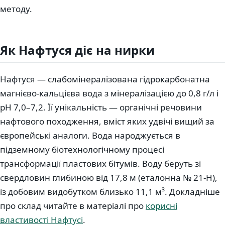
методу.
Як Нафтуся діє на нирки
Нафтуся — слабомінералізована гідрокарбонатна
магнієво-кальцієва вода з мінералізацією до 0,8 г/л і
pH 7,0–7,2. Її унікальність — органічні речовини
нафтового походження, вміст яких удвічі вищий за
європейські аналоги. Вода народжується в
підземному біотехнологічному процесі
трансформації пластових бітумів. Воду беруть зі
свердловин глибиною від 17,8 м (еталонна № 21-Н),
із добовим видобутком близько 11,1 м³. Докладніше
про склад читайте в матеріалі про
корисні
властивості Нафтусі
.