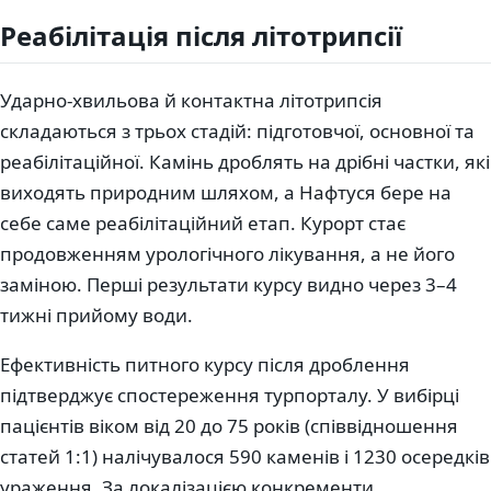
Реабілітація після літотрипсії
Ударно-хвильова й контактна літотрипсія
складаються з трьох стадій: підготовчої, основної та
реабілітаційної. Камінь дроблять на дрібні частки, які
виходять природним шляхом, а Нафтуся бере на
себе саме реабілітаційний етап. Курорт стає
продовженням урологічного лікування, а не його
заміною. Перші результати курсу видно через 3–4
тижні прийому води.
Ефективність питного курсу після дроблення
підтверджує спостереження турпорталу. У вибірці
пацієнтів віком від 20 до 75 років (співвідношення
статей 1:1) налічувалося 590 каменів і 1230 осередків
ураження. За локалізацією конкременти