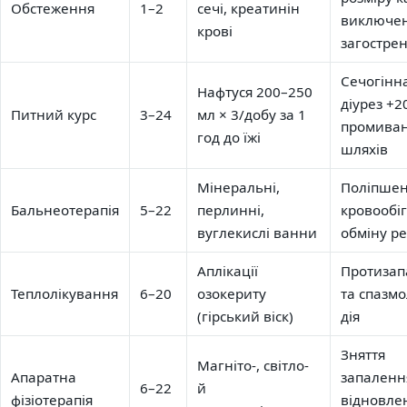
Обстеження
1–2
сечі, креатинін
виключе
крові
загостре
Сечогінна
Нафтуся 200–250
діурез +2
Питний курс
3–24
мл × 3/добу за 1
промива
год до їжі
шляхів
Мінеральні,
Поліпше
Бальнеотерапія
5–22
перлинні,
кровообіг
вуглекислі ванни
обміну р
Аплікації
Протизап
Теплолікування
6–20
озокериту
та спазм
(гірський віск)
дія
Зняття
Магніто-, світло-
Апаратна
запаленн
6–22
й
фізіотерапія
відновле