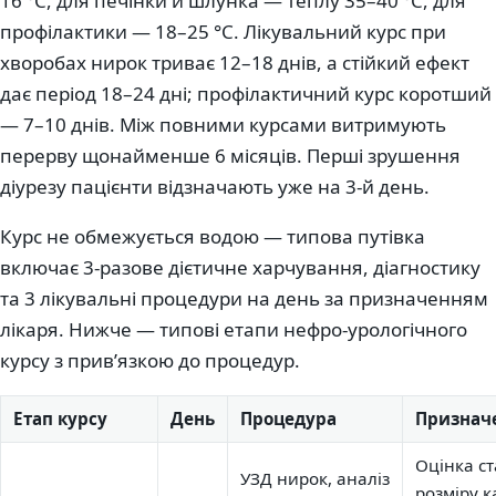
16 °C, для печінки й шлунка — теплу 35–40 °C, для
профілактики — 18–25 °C. Лікувальний курс при
хворобах нирок триває 12–18 днів, а стійкий ефект
дає період 18–24 дні; профілактичний курс коротший
— 7–10 днів. Між повними курсами витримують
перерву щонайменше 6 місяців. Перші зрушення
діурезу пацієнти відзначають уже на 3-й день.
Курс не обмежується водою — типова путівка
включає 3-разове дієтичне харчування, діагностику
та 3 лікувальні процедури на день за призначенням
лікаря. Нижче — типові етапи нефро-урологічного
курсу з прив’язкою до процедур.
Етап курсу
День
Процедура
Признач
Оцінка ст
УЗД нирок, аналіз
розміру к