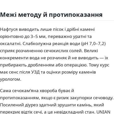
Межі методу й протипоказання
Нафтуся виводить лише пісок і дрібні камені
орієнтовно до 3–5 мм, переважно уратні та
оксалатні. Слабколужна реакція води (pH 7,0–7,2)
сприяє розчиненню сечокислих солей. Великі
конкременти вода не розчиняє й не виводить — їх
прибирають дробленням або операцією. Тому курс
має сенс після УЗД та оцінки розміру каменів
урологом.
Сама сечокам’яна хвороба буває й
протипоказанням, якщо є ризик закупорки сечоводу.
Посилений діурез здатний зрушити камінь, який
перекриє відтік сечі, а це невідкладний стан. UNIAN