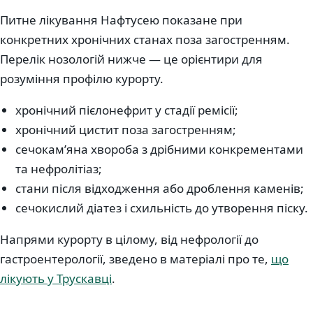
Питне лікування Нафтусею показане при
конкретних хронічних станах поза загостренням.
Перелік нозологій нижче — це орієнтири для
розуміння профілю курорту.
хронічний пієлонефрит у стадії ремісії;
хронічний цистит поза загостренням;
сечокам’яна хвороба з дрібними конкрементами
та нефролітіаз;
стани після відходження або дроблення каменів;
сечокислий діатез і схильність до утворення піску.
Напрями курорту в цілому, від нефрології до
гастроентерології, зведено в матеріалі про те,
що
лікують у Трускавці
.