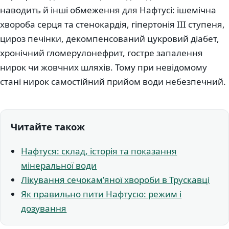
наводить й інші обмеження для Нафтусі: ішемічна
хвороба серця та стенокардія, гіпертонія III ступеня,
цироз печінки, декомпенсований цукровий діабет,
хронічний гломерулонефрит, гостре запалення
нирок чи жовчних шляхів. Тому при невідомому
стані нирок самостійний прийом води небезпечний.
Читайте також
Нафтуся: склад, історія та показання
мінеральної води
Лікування сечокамʼяної хвороби в Трускавці
Як правильно пити Нафтусю: режим і
дозування