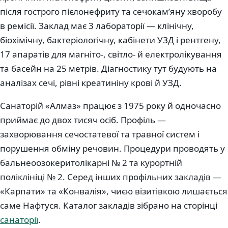
після гострого пієлонефриту та сечокам’яну хворобу
в ремісії. Заклад має 3 лабораторії — клінічну,
біохімічну, бактеріологічну, кабінети УЗД і рентгену,
17 апаратів для магніто-, світло- й електролікування
та басейн на 25 метрів. Діагностику тут будують на
аналізах сечі, рівні креатиніну крові й УЗД.
Санаторій «Алмаз» працює з 1975 року й одночасно
приймає до двох тисяч осіб. Профіль —
захворювання сечостатевої та травної систем і
порушення обміну речовин. Процедури проводять у
бальнеоозокеритолікарні № 2 та курортній
поліклініці № 2. Серед інших профільних закладів —
«Карпати» та «Конвалія», чиєю візитівкою лишається
саме Нафтуся. Каталог закладів зібрано на сторінці
санаторії
.