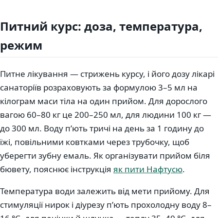
Питний курс: доза, температура,
режим
Питне лікування — стрижень курсу, і його дозу лікарі
санаторіїв розраховують за формулою 3–5 мл на
кілограм маси тіла на один прийом. Для дорослого
вагою 60–80 кг це 200–250 мл, для людини 100 кг —
до 300 мл. Воду п’ють тричі на день за 1 годину до
їжі, повільними ковтками через трубочку, щоб
уберегти зубну емаль. Як організувати прийом біля
бювету, пояснює інструкція
як пити Нафтусю
.
Температура води залежить від мети прийому. Для
стимуляції нирок і діурезу п’ють прохолодну воду 8–