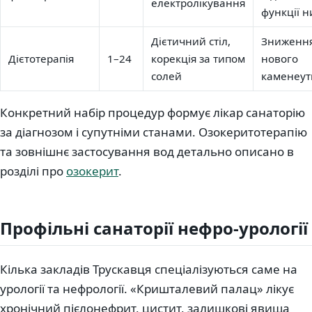
електролікування
функції н
Дієтичний стіл,
Зниження
Дієтотерапія
1–24
корекція за типом
нового
солей
каменеут
Конкретний набір процедур формує лікар санаторію
за діагнозом і супутніми станами. Озокеритотерапію
та зовнішнє застосування вод детально описано в
розділі про
озокерит
.
Профільні санаторії нефро-урології
Кілька закладів Трускавця спеціалізуються саме на
урології та нефрології. «Кришталевий палац» лікує
хронічний пієлонефрит, цистит, залишкові явища