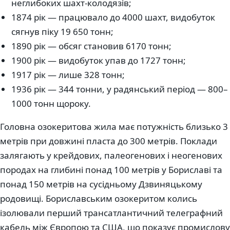
неглибоких шахт-колодязів;
1874 рік — працювало до 4000 шахт, видобуток
сягнув піку 19 650 тонн;
1890 рік — обсяг становив 6170 тонн;
1900 рік — видобуток упав до 1727 тонн;
1917 рік — лише 328 тонн;
1936 рік — 344 тонни, у радянський період — 800–
1000 тонн щороку.
Головна озокеритова жила має потужність близько 3
метрів при довжині пласта до 300 метрів. Поклади
залягають у крейдових, палеогенових і неогенових
породах на глибині понад 100 метрів у Бориславі та
понад 150 метрів на сусідньому Дзвиняцькому
родовищі. Бориславським озокеритом колись
ізолювали перший трансатлантичний телеграфний
кабель між Європою та США, що показує промислову