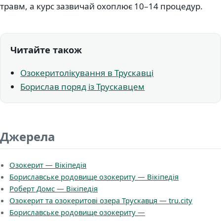
травм, а курс зазвичай охоплює 10–14 процедур.
Читайте також
Озокеритолікування в Трускавці
Борислав поряд із Трускавцем
Джерела
Озокерит — Вікіпедія
Бориславське родовище озокериту — Вікіпедія
Роберт Домс — Вікіпедія
Озокерит та озокеритові озера Трускавця — tru.city
Бориславське родовище озокериту —