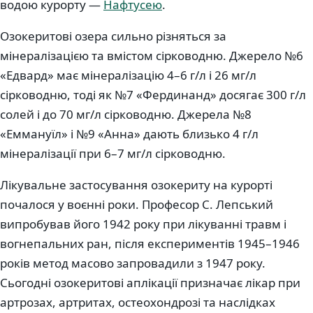
водою курорту —
Нафтусею
.
Озокеритові озера сильно різняться за
мінералізацією та вмістом сірководню. Джерело №6
«Едвард» має мінералізацію 4–6 г/л і 26 мг/л
сірководню, тоді як №7 «Фердинанд» досягає 300 г/л
солей і до 70 мг/л сірководню. Джерела №8
«Еммануїл» і №9 «Анна» дають близько 4 г/л
мінералізації при 6–7 мг/л сірководню.
Лікувальне застосування озокериту на курорті
почалося у воєнні роки. Професор С. Лепський
випробував його 1942 року при лікуванні травм і
вогнепальних ран, після експериментів 1945–1946
років метод масово запровадили з 1947 року.
Сьогодні озокеритові аплікації призначає лікар при
артрозах, артритах, остеохондрозі та наслідках