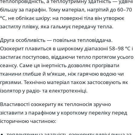
теплопровідність, а теплоутримну здатність — удвічі
більшу за парафін. Тому матеріал, нагрітий до 60–70
°C, не обпікає шкіру: на поверхні тіла він утворює
застиглу плівку, яка гальмує передачу тепла.
Друга особливість — повільна тепловіддача.
Озокерит плавиться в широкому діапазоні 58–98 °C і
застигає поступово, віддаючи тепло протягом усього
сеансу. Саме ця інертність дозволяє прогрівати
тканини глибше й м’якше, ніж гарячою водою чи
грязями. Технічно матеріал також застосовують як
ізолятор у радіо- та електротехніці.
Властивості озокериту як теплоносія зручно
зіставити з парафіном у короткому переліку перед
історичною частиною:
теплоутримна здатність озокериту вдвічі вища за