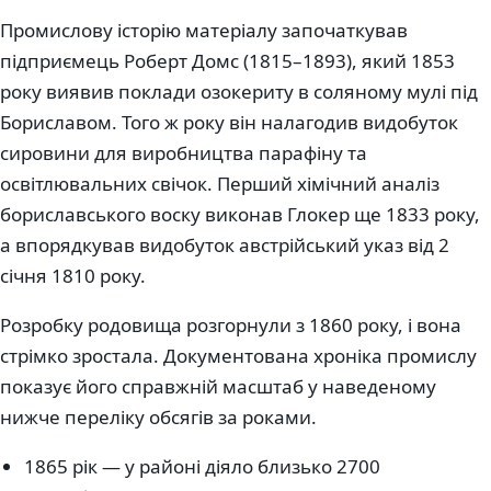
Промислову історію матеріалу започаткував
підприємець Роберт Домс (1815–1893), який 1853
року виявив поклади озокериту в соляному мулі під
Бориславом. Того ж року він налагодив видобуток
сировини для виробництва парафіну та
освітлювальних свічок. Перший хімічний аналіз
бориславського воску виконав Глокер ще 1833 року,
а впорядкував видобуток австрійський указ від 2
січня 1810 року.
Розробку родовища розгорнули з 1860 року, і вона
стрімко зростала. Документована хроніка промислу
показує його справжній масштаб у наведеному
нижче переліку обсягів за роками.
1865 рік — у районі діяло близько 2700