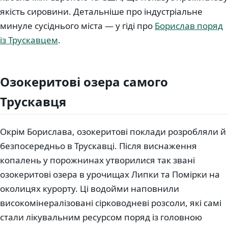
якість сировини. Детальніше про індустріальне
минуле сусіднього міста — у гіді про
Борислав поряд
із Трускавцем
.
Озокеритові озера самого
Трускавця
Окрім Борислава, озокеритові поклади розробляли й
безпосередньо в Трускавці. Після виснаження
копалень у порожнинах утворилися так звані
озокеритові озера в урочищах Липки та Помірки на
околицях курорту. Ці водойми наповнили
високомінералізовані сірководневі розсоли, які самі
стали лікувальним ресурсом поряд із головною