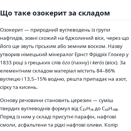
Що таке озокерит за складом
Озокерит — природний вуглеводень із групи
нафтидів, зовні схожий на бджолиний віск, через що
його ще звуть гірським або земним воском. Назву
утворив німецький мінералог Ернст Фрідріх Глокер у
1833 році з грецьких слів
ózo
(пахну) і
kerós
(віск). За
елементним складом матеріал містить 84–86%
вуглецю і 13,5–15% водню, решта припадає на азот,
сірку та кисень.
Основу речовини становить церезин — суміш
твердих вуглеводнів формул від C₃₇H₇₆ до C₅₃H₁₀₈.
Поряд із ним у складі присутні парафін, нафтові
смоли, асфальтени та рідкі нафтові оливи. Колір