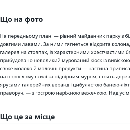
Що на фото
На передньому плані — рівний майданчик парку з б
довгими лавами. За ними тягнеться відкрита колона
галерея на стовпах, із характерними хрестчастими б
прибудовано невеликий мурований кіоск із вивіскою
свіже молоко й молочні продукти — частина приписан
на порослому схилі за підпірним муром, стоять дерев
ярусами галерейних веранд і цибулястою банею-ліхт
праворуч, — з гострою наріжною вежечкою. Над усім 
Що це за місце