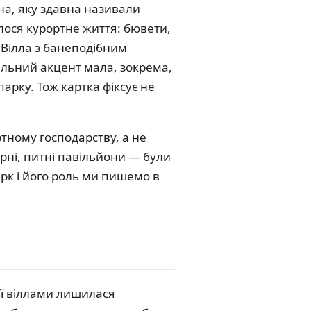
на, яку здавна називали
алося курортне життя: бювети,
. Вілла з банеподібним
альний акцент мала, зокрема,
арку. Тож картка фіксує не
тному господарству, а не
ерні, питні павільйони — були
рк і його роль ми пишемо в
 її віллами лишилася