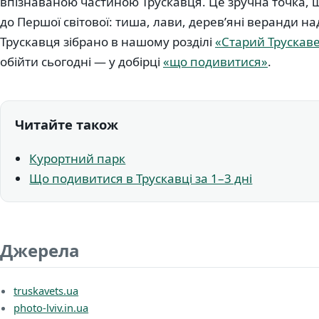
впізнаваною частиною Трускавця. Це зручна точка, 
до Першої світової: тиша, лави, дерев’яні веранди на
Трускавця зібрано в нашому розділі
«Старий Трускав
обійти сьогодні — у добірці
«що подивитися»
.
Читайте також
Курортний парк
Що подивитися в Трускавці за 1–3 дні
Джерела
truskavets.ua
photo-lviv.in.ua