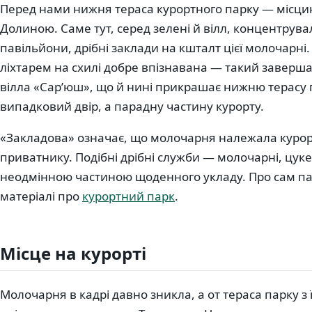
Перед нами нижня тераса курортного парку — місци
Долиною. Саме тут, серед зелені й вілл, концентрув
павільйони, дрібні заклади на кшталт цієї молочарні
ліхтарем на схилі добре впізнавана — такий заверш
вілла «Сар’юш», що й нині прикрашає нижню терасу п
випадковий двір, а парадну частину курорту.
«Закладова» означає, що молочарня належала курор
приватнику. Подібні дрібні служби — молочарні, цук
неодмінною частиною щоденного укладу. Про сам па
матеріалі про
курортний парк
.
Місце на курорті
Молочарня в кадрі давно зникла, а от тераса парку з