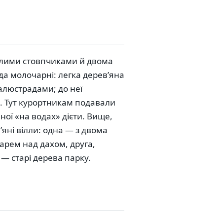
ілими стовпчиками й двома
да молочарні: легка дерев’яна
алюстрадами; до неї
. Тут курортникам подавали
ої «на водах» дієти. Вище,
’яні вілли: одна — з двома
арем над дахом, друга,
— старі дерева парку.