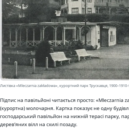
Листівка «Mleczarnia zakładowa», курортний парк Трускавця, 1900–1910-т
Підпис на павільйоні читається просто: «Mleczarnia 
(курортна) молочарня. Картка показує не одну будівл
господарський павільйон на нижній терасі парку, пар
дерев’яних вілл на схилі позаду.