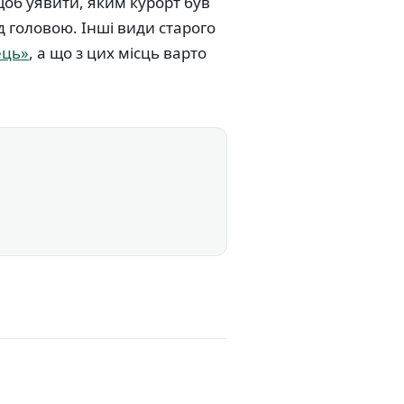
щоб уявити, яким курорт був
д головою. Інші види старого
ець»
, а що з цих місць варто