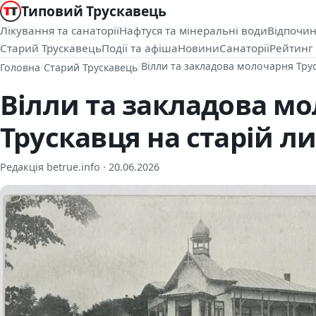
Типовий Трускавець
Лікування та санаторії
Нафтуся та мінеральні води
Відпочин
Старий Трускавець
Події та афіша
Новини
Санаторії
Рейтинг 
/
/
Вілли та закладова молочарня Трус
Головна
Старий Трускавець
Вілли та закладова м
Трускавця на старій ли
Редакція betrue.info ·
20.06.2026