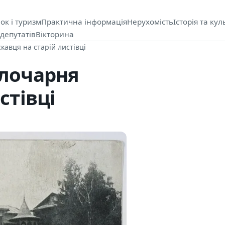
ок і туризм
Практична інформація
Нерухомість
Історія та кул
депутатів
Вікторина
кавця на старій листівці
олочарня
стівці