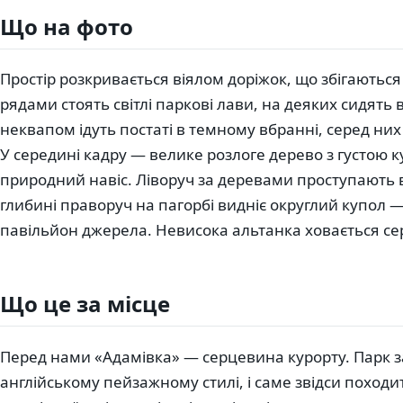
Що на фото
Простір розкривається віялом доріжок, що збігаються
рядами стоять світлі паркові лави, на деяких сидят
неквапом ідуть постаті в темному вбранні, серед них
У середині кадру — велике розлоге дерево з густою 
природний навіс. Ліворуч за деревами проступають в
глибині праворуч на пагорбі видніє округлий купол 
павільйон джерела. Невисока альтанка ховається сер
Що це за місце
Перед нами «Адамівка» — серцевина курорту. Парк з
англійському пейзажному стилі, і саме звідси походи