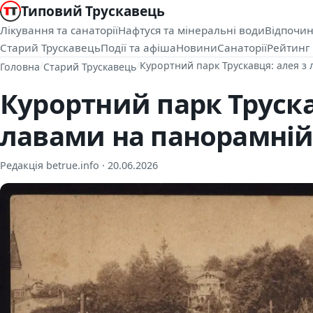
Типовий Трускавець
Лікування та санаторії
Нафтуся та мінеральні води
Відпочин
Старий Трускавець
Події та афіша
Новини
Санаторії
Рейтинг 
/
/
Курортний парк Трускавця: алея з 
Головна
Старий Трускавець
Курортний парк Труска
лавами на панорамній
Редакція betrue.info ·
20.06.2026