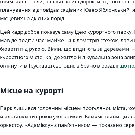
прямі алеї-стріли, а вільні криві доріжки, що огинают
планування відповідав садівник Юзеф Яблонський, 
місцевих і рідкісних порід.
Цей кадр добре показує саму ідею курортного парку. 
мав де подіти час: майже 14 кілометрів стежок, лави
бювети під рукою. Вілли, що видніють за деревами, 
курортного містечка, де житло й лікувальна зона зл
оглянути в Трускавці сьогодні, зібрано в розділі
що по
Місце на курорті
Парк лишився головним місцем прогулянок міста, хо
й альтанки тих років уже зникли. Ближчі плани цих с
оркестру, «Адамівку» з пам’ятником — показано сер