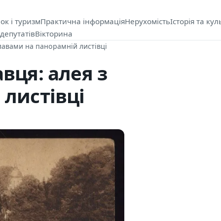
ок і туризм
Практична інформація
Нерухомість
Історія та кул
депутатів
Вікторина
лавами на панорамній листівці
вця: алея з
 листівці