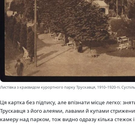
Листівка з краєвидом курортного парку Трускавця, 1910–1920-ті. Суспіл
Ця картка без підпису, але впізнати місце легко: зня
Трускавця з його алеями, лавами й купами стрижени
камеру над парком, тож видно одразу кілька стежок і 