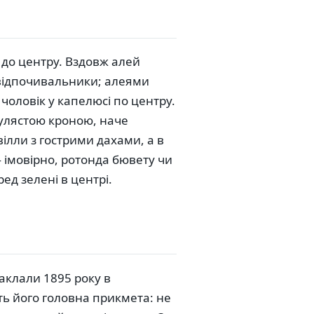
 до центру. Вздовж алей
ь відпочивальники; алеями
 чоловік у капелюсі по центру.
кулястою кроною, наче
ілли з гострими дахами, а в
— імовірно, ротонда бювету чи
ед зелені в центрі.
аклали 1895 року в
ть його головна прикмета: не