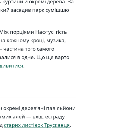
ь куртини й окремі дерева. За
який засадив парк сумішшю
Між порціями Нафтусі гість
 на кожному кроці, музика,
— частина того самого
ивалися в одне. Що ще варто
дивитися
.
ч окремі дерев’яні павільйони
амих алей — вхід, естраду
ед
старих листівок Трускавця
.