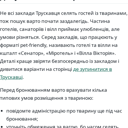
Не всі заклади Трускавця селять гостей із тваринами,
тож пошук варто почати заздалегідь. Частина
готелів, санаторіїв і вілл приймає улюбленців, але
умови різняться. Серед закладів, що працюють у
форматі pet-friendly, називають готелі та вілли на
кшталт «Сенатор», «Міротель» і «Вілла Вікторія».
Деталі краще звіряти безпосередньо із закладом і
дивитися варіанти на сторінці
де зупинитися в
Трускавці
.
Перед бронюванням варто врахувати кілька
типових умов розміщення з твариною:
повідомте адміністрацію про тварину ще під час
бронювання;
уточніть обмеження за вагою, бо часом селять