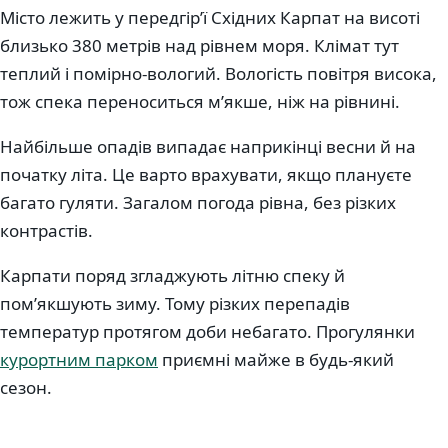
Місто лежить у передгірʼї Східних Карпат на висоті
близько 380 метрів над рівнем моря. Клімат тут
теплий і помірно-вологий. Вологість повітря висока,
тож спека переноситься мʼякше, ніж на рівнині.
Найбільше опадів випадає наприкінці весни й на
початку літа. Це варто врахувати, якщо плануєте
багато гуляти. Загалом погода рівна, без різких
контрастів.
Карпати поряд згладжують літню спеку й
помʼякшують зиму. Тому різких перепадів
температур протягом доби небагато. Прогулянки
курортним парком
приємні майже в будь-який
сезон.