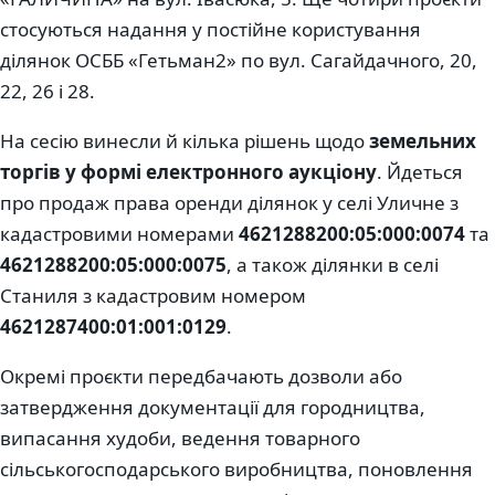
стосуються надання у постійне користування
ділянок ОСББ «Гетьман2» по вул. Сагайдачного, 20,
22, 26 і 28.
На сесію винесли й кілька рішень щодо
земельних
торгів у формі електронного аукціону
. Йдеться
про продаж права оренди ділянок у селі Уличне з
кадастровими номерами
4621288200:05:000:0074
та
4621288200:05:000:0075
, а також ділянки в селі
Станиля з кадастровим номером
4621287400:01:001:0129
.
Окремі проєкти передбачають дозволи або
затвердження документації для городництва,
випасання худоби, ведення товарного
сільськогосподарського виробництва, поновлення