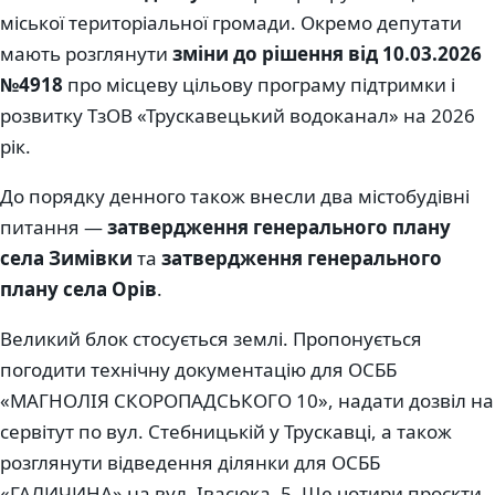
міської територіальної громади. Окремо депутати
мають розглянути
зміни до рішення від 10.03.2026
№4918
про місцеву цільову програму підтримки і
розвитку ТзОВ «Трускавецький водоканал» на 2026
рік.
До порядку денного також внесли два містобудівні
питання —
затвердження генерального плану
села Зимівки
та
затвердження генерального
плану села Орів
.
Великий блок стосується землі. Пропонується
погодити технічну документацію для ОСББ
«МАГНОЛІЯ СКОРОПАДСЬКОГО 10», надати дозвіл на
сервітут по вул. Стебницькій у Трускавці, а також
розглянути відведення ділянки для ОСББ
«ГАЛИЧИНА» на вул. Івасюка, 5. Ще чотири проєкти